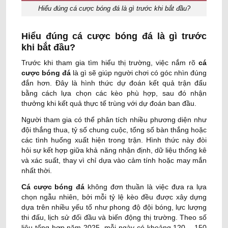
Hiểu đúng cá cược bóng đá là gì trước khi bắt đầu?
Hiểu đúng cá cược bóng đá là gì trước
khi bắt đầu?
Trước khi tham gia tìm hiểu thị trường, việc nắm rõ
cá
cược bóng đá
là gì sẽ giúp người chơi có góc nhìn đúng
đắn hơn. Đây là hình thức dự đoán kết quả trận đấu
bằng cách lựa chọn các kèo phù hợp, sau đó nhận
thưởng khi kết quả thực tế trùng với dự đoán ban đầu.
Người tham gia có thể phân tích nhiều phương diện như
đội thắng thua, tỷ số chung cuộc, tổng số bàn thắng hoặc
các tình huống xuất hiện trong trận. Hình thức này đòi
hỏi sự kết hợp giữa khả năng nhận định, dữ liệu thống kê
và xác suất, thay vì chỉ dựa vào cảm tính hoặc may mắn
nhất thời.
Cá cược bóng đá
không đơn thuần là việc đưa ra lựa
chọn ngẫu nhiên, bởi mỗi tỷ lệ kèo đều được xây dựng
dựa trên nhiều yếu tố như phong độ đội bóng, lực lượng
thi đấu, lịch sử đối đầu và biến động thị trường. Theo số
liệu tổng hợp năm 2025, mỗi ngày có khoảng 120 – 150