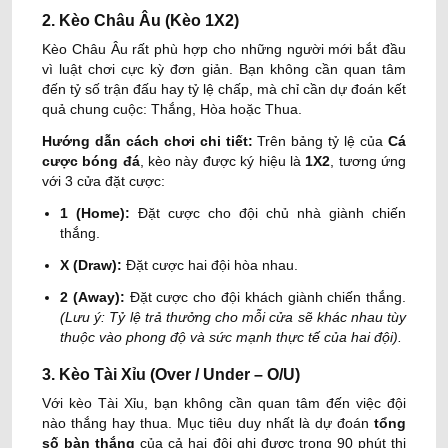
2. Kèo Châu Âu (Kèo 1X2)
Kèo Châu Âu rất phù hợp cho những người mới bắt đầu
vì luật chơi cực kỳ đơn giản. Bạn không cần quan tâm
đến tỷ số trận đấu hay tỷ lệ chấp, mà chỉ cần dự đoán kết
quả chung cuộc: Thắng, Hòa hoặc Thua.
Hướng dẫn cách chơi chi tiết:
Trên bảng tỷ lệ của
Cá
cược bóng đá
, kèo này được ký hiệu là
1X2
, tương ứng
với 3 cửa đặt cược:
1 (Home):
Đặt cược cho đội chủ nhà giành chiến
thắng.
X (Draw):
Đặt cược hai đội hòa nhau.
2 (Away):
Đặt cược cho đội khách giành chiến thắng.
(Lưu ý: Tỷ lệ trả thưởng cho mỗi cửa sẽ khác nhau tùy
thuộc vào phong độ và sức mạnh thực tế của hai đội).
3. Kèo Tài Xỉu (Over / Under – O/U)
Với kèo Tài Xỉu, bạn không cần quan tâm đến việc đội
nào thắng hay thua. Mục tiêu duy nhất là dự đoán
tổng
số bàn thắng
của cả hai đội ghi được trong 90 phút thi