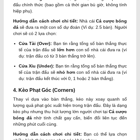
đấu chính thức (bao gồm cả thời gian bù giờ, không tính
hiệp phụ).
Hướng dẫn cách chơi chi tiết:
Nhà cái
Cá cược bóng
đá
sẽ đưa ra một con số dự đoán (Ví dụ: 2.5 bàn). Người
chơi sẽ có 2 lựa chọn:
Cửa Tài (Over):
Bạn tin rằng tổng số bàn thắng thực
tế của trận đấu sẽ
lớn hơn
con số nhà cái đưa ra (ví
dụ: trận đấu có từ 3 bàn thắng trở lên).
Cửa Xỉu (Under):
Bạn tin rằng tổng số bàn thắng thực
tế của trận đấu sẽ
nhỏ hơn
con số nhà cái đưa ra (ví
dụ: trận đấu kết thúc với 0, 1 hoặc 2 bàn thắng).
4. Kèo Phạt Góc (Corners)
Thay vì dựa vào bàn thắng, kèo này xoay quanh số
lượng quả phạt góc xuất hiện trong trận đấu. Đây là dạng
kèo phụ nhưng thu hút lượng lớn người chơi tại
Cá cược
bóng đá
nhờ tính chất gay cấn, biến đổi liên tục đến
những phút cuối cùng.
Hướng dẫn cách chơi chi tiết:
Bạn có thể lựa chọn