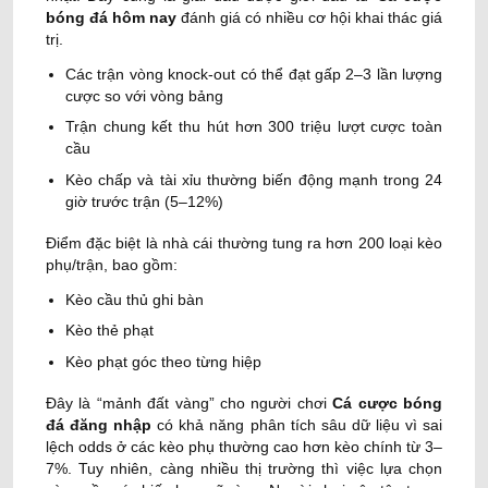
bóng đá hôm nay
đánh giá có nhiều cơ hội khai thác giá
trị.
Các trận vòng knock-out có thể đạt gấp 2–3 lần lượng
cược so với vòng bảng
Trận chung kết thu hút hơn 300 triệu lượt cược toàn
cầu
Kèo chấp và tài xỉu thường biến động mạnh trong 24
giờ trước trận (5–12%)
Điểm đặc biệt là nhà cái thường tung ra hơn 200 loại kèo
phụ/trận, bao gồm:
Kèo cầu thủ ghi bàn
Kèo thẻ phạt
Kèo phạt góc theo từng hiệp
Đây là “mảnh đất vàng” cho người chơi
Cá cược bóng
đá đăng nhập
có khả năng phân tích sâu dữ liệu vì sai
lệch odds ở các kèo phụ thường cao hơn kèo chính từ 3–
7%. Tuy nhiên, càng nhiều thị trường thì việc lựa chọn