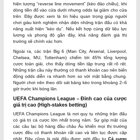
hiện tượng “reverse line movement” (kèo đảo chiều), khi
dòng tiền đổ vào cửa dưới nhưng odds lại giảm cho cửa
trên. Đây được xem là tín hiệu quan trọng giúp người
chơi giàu kinh nghiệm nhận diện những trận đấu có khả
năng xuất hiện “kèo dụ”. Nếu kết hợp cùng dữ liệu lực
lượng và phong độ gần đây, khả năng đánh giá thị
trường sẽ chính xác hơn.
Ngoài ra, các trận Big 6 (Man City, Arsenal, Liverpool,
Chelsea, MU, Tottenham) chiếm tới 45% tổng lượng
cược toàn giải, cho thấy dòng tiền tập trung rất rõ rệt.
Những trận cầu này thường có thanh khoản cao nên biến
động odds diễn ra nhanh hơn so với mặt bằng chung.
Người chơi nên theo dõi sát bảng kèo trong khoảng 2–6
giờ trước khi bóng lăn.
UEFA Champions League – Đỉnh cao của cược
giá trị cao (High-stakes betting)
UEFA Champions League là nơi quy tụ những trận đấu
có giá trị cá cược lớn nhất trong năm. Sự góp mặt của
các câu lạc bộ hàng đầu châu Âu khiến mọi thị trường
cược đều có thanh khoản rất cao và liên tục được cập
nhật. Đây cũng là giải đấu được giới đầu tư
Cá cược