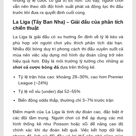
những tỷ lệ cược có giá trị tốt hơn. Dù vậy, người chơi
vẫn nên theo dõi đội hình xuất phát và động lực thi đấu
trước khi đưa ra quyết định cuối cùng.
La Liga (Tây Ban Nha) – Giải đấu của phân tích
chiến thuật
La Liga là giải đấu có xu hướng ổn định về tỷ lệ kèo và
phù hợp với người chơi yêu thích phân tích dài hạn.
Nhiều đội bóng duy trì phong cách thi đấu xuyên suốt cả
mùa nên việc xây dựng mô hình dự đoán cũng trở nên
hiệu quả hơn. Đây là môi trường lý tưởng cho những ai
chơi cá cược bóng đá
dựa trên thống kê.
Tỷ lệ trận hòa cao: khoảng 28–30%, cao hơn Premier
League (~24%)
Tỷ lệ nổ xỉu (under) đạt 52–55%
Biến động odds thấp, thường chỉ 3–7% trước trận
Điểm mạnh của La Liga là tính dự đoán cao, đặc biệt ở
các đội tầm trung. Người chơi có thể áp dụng các mô
hình thống kê như Poisson hoặc xG để nâng cao độ
chính xác khi dự đoán kết quả. Việc kết hợp dữ liệu
phong độ, lịch sử đối đầu và lợi thế sân nhà cũng giúp