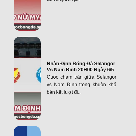
Myanmar
18H30
Ngày 7/5
Nhận Định Bóng Đá Selangor
Vs Nam Định 20H00 Ngày 6/5
Nhận Định
Cuộc chạm trán giữa Selangor
Bóng Đá
vs Nam Định trong khuôn khổ
Selangor Vs
bán kết lượt đi...
Nam Định
20H00
Ngày 6/5