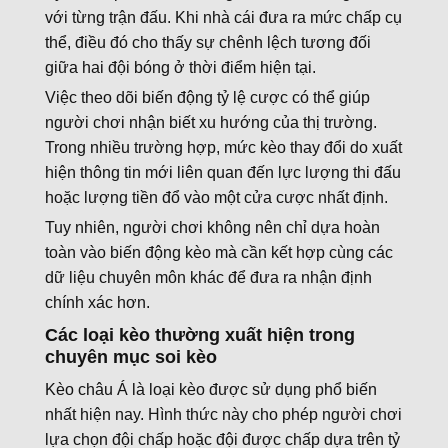
với từng trận đấu. Khi nhà cái đưa ra mức chấp cụ
thể, điều đó cho thấy sự chênh lệch tương đối
giữa hai đội bóng ở thời điểm hiện tại.
Việc theo dõi biến động tỷ lệ cược có thể giúp
người chơi nhận biết xu hướng của thị trường.
Trong nhiều trường hợp, mức kèo thay đổi do xuất
hiện thông tin mới liên quan đến lực lượng thi đấu
hoặc lượng tiền đổ vào một cửa cược nhất định.
Tuy nhiên, người chơi không nên chỉ dựa hoàn
toàn vào biến động kèo mà cần kết hợp cùng các
dữ liệu chuyên môn khác để đưa ra nhận định
chính xác hơn.
Các loại kèo thường xuất hiện trong
chuyên mục soi kèo
Kèo châu Á là loại kèo được sử dụng phổ biến
nhất hiện nay. Hình thức này cho phép người chơi
lựa chọn đội chấp hoặc đội được chấp dựa trên tỷ