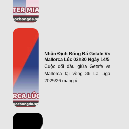
06h30 Ngày
14/5
Nhận Định Bóng Đá Getafe Vs
Mallorca Lúc 02h30 Ngày 14/5
Nhận Định
Cuộc đối đầu giữa Getafe vs
Bóng Đá
Mallorca tại vòng 36 La Liga
Getafe Vs
2025/26 mang ý...
Mallorca
Lúc 02h30
Ngày 14/5