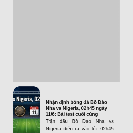
Nhận định bóng đá Bồ Đào
Nha vs Nigeria, 02h45 ngày
11/6: Bài test cuối cùng
Bồ Đào Nha
Trận đấu Bồ Đào Nha vs
vs Nigeria,
Nigeria diễn ra vào lúc 02h45