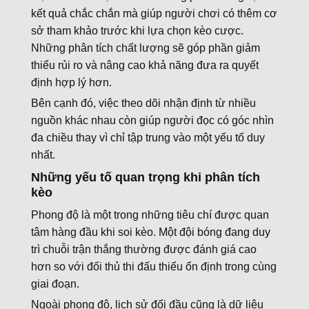
kết quả chắc chắn mà giúp người chơi có thêm cơ
sở tham khảo trước khi lựa chọn kèo cược.
Những phân tích chất lượng sẽ góp phần giảm
thiểu rủi ro và nâng cao khả năng đưa ra quyết
định hợp lý hơn.
Bên cạnh đó, việc theo dõi nhận định từ nhiều
nguồn khác nhau còn giúp người đọc có góc nhìn
đa chiều thay vì chỉ tập trung vào một yếu tố duy
nhất.
Những yếu tố quan trọng khi phân tích
kèo
Phong độ là một trong những tiêu chí được quan
tâm hàng đầu khi soi kèo. Một đội bóng đang duy
trì chuỗi trận thắng thường được đánh giá cao
hơn so với đối thủ thi đấu thiếu ổn định trong cùng
giai đoạn.
Ngoài phong độ, lịch sử đối đầu cũng là dữ liệu