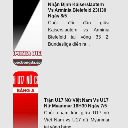
Nhận Định Kaiserslautern
Vs Arminia Bielefeld 23H30
Ngày 8/5
Nhận Định
Cuộc đối đầu giữa
Kaiserslautern
Kaiserslautern vs Arminia
Vs Arminia
Bielefeld tại vòng 33 2.
Bielefeld
Bundesliga diễn ra...
23H30 Ngày
8/5
Trận U17 Nữ Việt Nam Vs U17
Trận U17
Nữ Myanmar 18H30 Ngày 7/5
Nữ Việt
Cuộc chạm trán giữa U17 nữ
Nam Vs
Việt Nam vs U17 nữ Myanmar
U17 Nữ
tại vòng bảng...