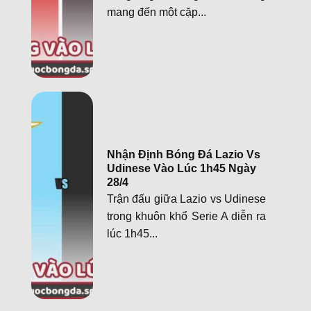
Freiburg
mang đến một cặp...
Vào Lúc
02H00
Ngày 1/5
Nhận Định Bóng Đá Lazio Vs
Udinese Vào Lúc 1h45 Ngày
Nhận Định
28/4
Bóng Đá
Trận đấu giữa Lazio vs Udinese
Lazio Vs
trong khuôn khổ Serie A diễn ra
Udinese
lúc 1h45...
Vào Lúc
1h45 Ngày
28/4