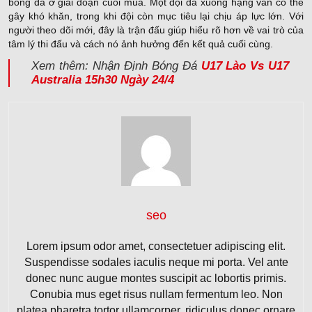
bóng đá ở giai đoạn cuối mùa. Một đội đã xuống hạng vẫn có thể
gây khó khăn, trong khi đội còn mục tiêu lại chịu áp lực lớn. Với
người theo dõi mới, đây là trận đấu giúp hiểu rõ hơn về vai trò của
tâm lý thi đấu và cách nó ảnh hưởng đến kết quả cuối cùng.
Xem thêm: Nhận Định Bóng Đá
U17 Lào Vs U17
Australia 15h30 Ngày 24/4
seo
Lorem ipsum odor amet, consectetuer adipiscing elit.
Suspendisse sodales iaculis neque mi porta. Vel ante
donec nunc augue montes suscipit ac lobortis primis.
Conubia mus eget risus nullam fermentum leo. Non
platea pharetra tortor ullamcorper, ridiculus donec ornare