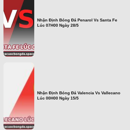
Nhận Định Bóng Đá Penarol Vs Santa Fe
Nhận Định Bóng
Lúc 07H00 Ngày 28/5
Đá Penarol Vs
Santa Fe Lúc
07H00 Ngày
28/5
Nhận Định Bóng Đá Valencia Vs Vallecano
Nhận Định Bóng
Lúc 00H00 Ngày 15/5
Đá Valencia Vs
Vallecano Lúc
00H00 Ngày
15/5