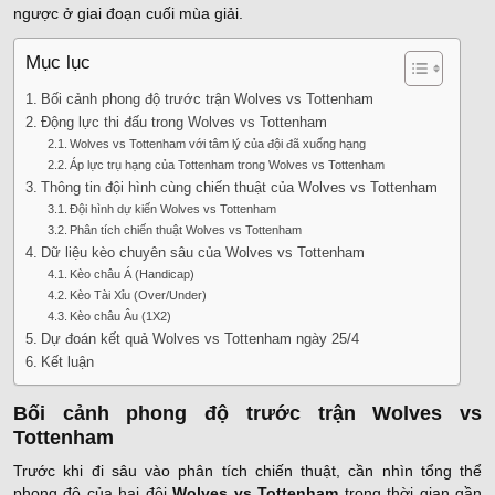
ngược ở giai đoạn cuối mùa giải.
Mục lục
Bối cảnh phong độ trước trận Wolves vs Tottenham
Động lực thi đấu trong Wolves vs Tottenham
Wolves vs Tottenham với tâm lý của đội đã xuống hạng
Áp lực trụ hạng của Tottenham trong Wolves vs Tottenham
Thông tin đội hình cùng chiến thuật của Wolves vs Tottenham
Đội hình dự kiến Wolves vs Tottenham
Phân tích chiến thuật Wolves vs Tottenham
Dữ liệu kèo chuyên sâu của Wolves vs Tottenham
Kèo châu Á (Handicap)
Kèo Tài Xỉu (Over/Under)
Kèo châu Âu (1X2)
Dự đoán kết quả Wolves vs Tottenham ngày 25/4
Kết luận
Bối cảnh phong độ trước trận Wolves vs
Tottenham
Trước khi đi sâu vào phân tích chiến thuật, cần nhìn tổng thể
phong độ của hai đội
Wolves vs Tottenham
trong thời gian gần