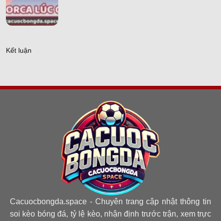
02h30 Ngày
14/5
Kết luận
Cacuocbongda.space
- Chuyên trang cập nhật thông tin
soi kèo bóng đá, tỷ lệ kèo, nhận định trước trận, xem trực