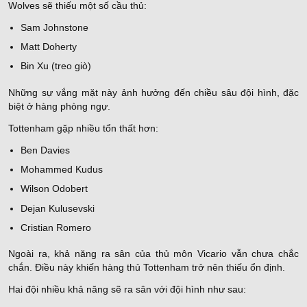
Wolves sẽ thiếu một số cầu thủ:
Sam Johnstone
Matt Doherty
Bin Xu (treo giò)
Những sự vắng mặt này ảnh hưởng đến chiều sâu đội hình, đặc
biệt ở hàng phòng ngự.
Tottenham gặp nhiều tổn thất hơn:
Ben Davies
Mohammed Kudus
Wilson Odobert
Dejan Kulusevski
Cristian Romero
Ngoài ra, khả năng ra sân của thủ môn Vicario vẫn chưa chắc
chắn. Điều này khiến hàng thủ Tottenham trở nên thiếu ổn định.
Hai đội nhiều khả năng sẽ ra sân với đội hình như sau: