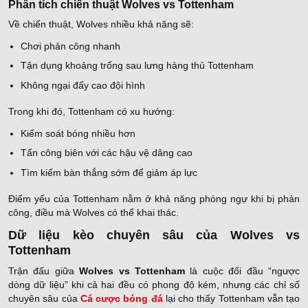
Phân tích chiến thuật Wolves vs Tottenham
Về chiến thuật, Wolves nhiều khả năng sẽ:
Chơi phản công nhanh
Tận dụng khoảng trống sau lưng hàng thủ Tottenham
Không ngại đẩy cao đội hình
Trong khi đó, Tottenham có xu hướng:
Kiểm soát bóng nhiều hơn
Tấn công biên với các hậu vệ dâng cao
Tìm kiếm bàn thắng sớm để giảm áp lực
Điểm yếu của Tottenham nằm ở khả năng phòng ngự khi bị phản
công, điều mà Wolves có thể khai thác.
Dữ liệu kèo chuyên sâu của Wolves vs
Tottenham
Trận đấu giữa
Wolves vs Tottenham
là cuộc đối đầu “ngược
dòng dữ liệu” khi cả hai đều có phong độ kém, nhưng các chỉ số
chuyên sâu của
Cá cược bóng đá
lại cho thấy Tottenham vẫn tạo