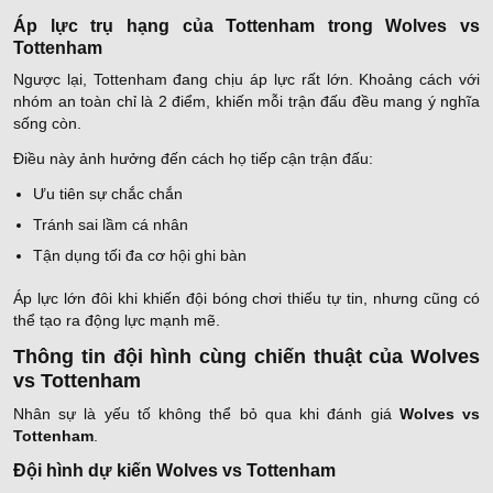
Áp lực trụ hạng của Tottenham trong Wolves vs
Tottenham
Ngược lại, Tottenham đang chịu áp lực rất lớn. Khoảng cách với
nhóm an toàn chỉ là 2 điểm, khiến mỗi trận đấu đều mang ý nghĩa
sống còn.
Điều này ảnh hưởng đến cách họ tiếp cận trận đấu:
Ưu tiên sự chắc chắn
Tránh sai lầm cá nhân
Tận dụng tối đa cơ hội ghi bàn
Áp lực lớn đôi khi khiến đội bóng chơi thiếu tự tin, nhưng cũng có
thể tạo ra động lực mạnh mẽ.
Thông tin đội hình cùng chiến thuật của Wolves
vs Tottenham
Nhân sự là yếu tố không thể bỏ qua khi đánh giá
Wolves vs
Tottenham
.
Đội hình dự kiến Wolves vs Tottenham