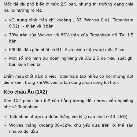
Mốc tài xỉu phổ biến ở mức 2.5 bàn, nhưng thị trường đang chia
hai xu hướng rõ rệt.
xG trung bình trận chỉ khoảng 1.33 (Wolves 0.41, Tottenham
0.92) → thiên về ít bàn
79% trận của Wolves và 85% trận của Tottenham nổ Tài 1.5
bàn
5/6 đối đầu gần nhất có BTTS và nhiều trận vượt mốc 2 bàn
Một số mô hình dự đoán nghiêng về Xỉu 2.5 do hiệu suất ghi
bàn kém hiện tại
Điểm mấu chốt nằm ở việc Tottenham tạo nhiều cơ hội nhưng dứt
điểm kém, trong khi Wolves lại tận dụng phản công tốt hơn.
Kèo châu Âu (1X2)
Kèo 1X2 phản ánh thế cân bằng tương đối nhưng vẫn nghiêng
nhẹ về Tottenham.
Tottenham được dự đoán thắng với tỷ lệ cao nhất (~40–45%)
Wolves thắng khoảng 30–32%, chủ yếu dựa trên lợi thế sân
nhà và đối đầu