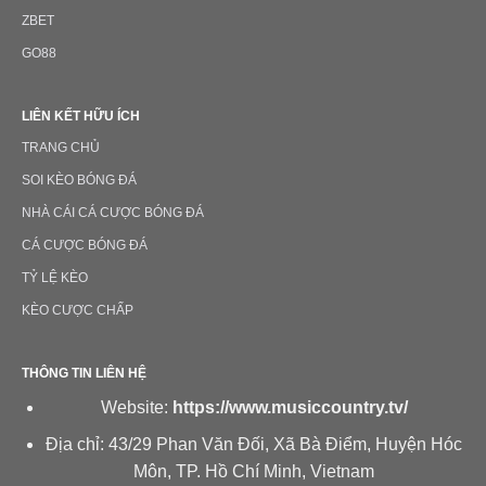
ZBET
GO88
LIÊN KẾT HỮU ÍCH
TRANG CHỦ
SOI KÈO BÓNG ĐÁ
NHÀ CÁI CÁ CƯỢC BÓNG ĐÁ
CÁ CƯỢC BÓNG ĐÁ
TỶ LỆ KÈO
KÈO CƯỢC CHẤP
THÔNG TIN LIÊN HỆ
Website:
https://www.musiccountry.tv/
Địa chỉ: 43/29 Phan Văn Đối, Xã Bà Điểm, Huyện Hóc
Môn, TP. Hồ Chí Minh, Vietnam