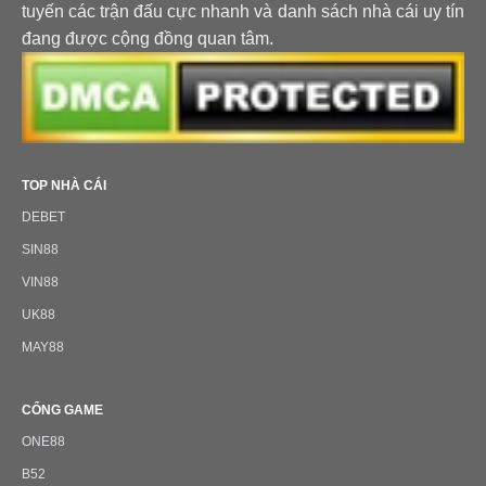
tuyến các trận đấu cực nhanh và danh sách nhà cái uy tín
đang được cộng đồng quan tâm.
TOP NHÀ CÁI
DEBET
SIN88
VIN88
UK88
MAY88
CỔNG GAME
ONE88
B52