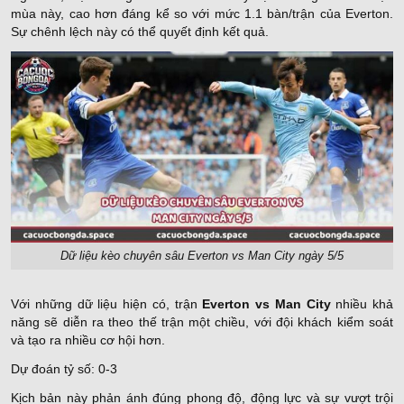
mùa này, cao hơn đáng kể so với mức 1.1 bàn/trận của Everton.
Sự chênh lệch này có thể quyết định kết quả.
Dữ liệu kèo chuyên sâu Everton vs Man City ngày 5/5
Với những dữ liệu hiện có, trận
Everton vs Man City
nhiều khả
năng sẽ diễn ra theo thế trận một chiều, với đội khách kiểm soát
và tạo ra nhiều cơ hội hơn.
Dự đoán tỷ số: 0-3
Kịch bản này phản ánh đúng phong độ, động lực và sự vượt trội