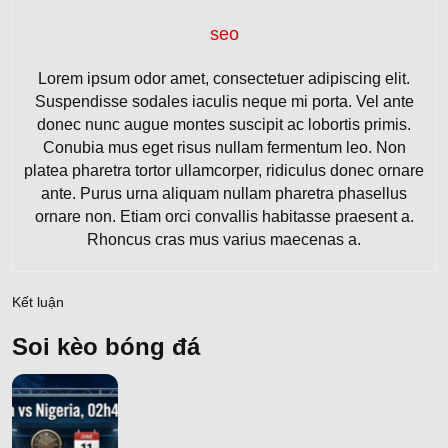
seo
Lorem ipsum odor amet, consectetuer adipiscing elit.
Suspendisse sodales iaculis neque mi porta. Vel ante
donec nunc augue montes suscipit ac lobortis primis.
Conubia mus eget risus nullam fermentum leo. Non
platea pharetra tortor ullamcorper, ridiculus donec ornare
ante. Purus urna aliquam nullam pharetra phasellus
ornare non. Etiam orci convallis habitasse praesent a.
Rhoncus cras mus varius maecenas a.
Kết luận
Soi kèo bóng đá