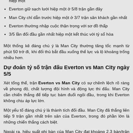
hiệp một
Everton giữ sạch lưới hiệp một ở 5/8 trận gần đây
Man City chỉ dẫn trước hiệp một ở 3/7 trận sân khách gần nhất
Everton thường nhập cuộc thận trọng với sơ đồ thấp
3/5 lần đối đầu gần nhất hiệp một kết thúc với tỷ số hòa
Một thống kê đáng chú ý là Man City thường tăng tốc mạnh từ
phút 50 trở đi, khi đối thủ bắt đầu xuống thể lực và lộ khoảng trống
nhiều hơn.
Dự đoán tỷ số trận đấu Everton vs Man City ngày
5/5
Xét tổng thể, trận
Everton vs Man City
có sự chênh lệch rõ ràng
về phong độ, chất lượng đội hình và động lực thi đấu. Man City
cần chiến thắng để tiếp tục bám đuổi ngôi đầu, trong khi Everton
không chịu áp lực lớn.
Một yếu tố đáng chú ý là thành tích đối đầu. Man City đã thắng liên
tiếp 9 trận gần nhất trên sân của Everton, trong đó phần lớn là
những chiến thắng cách biệt.
Ngoài ra, hiệu suất ghi bàn của Man City đạt khoảng 2.3 bàn/trận