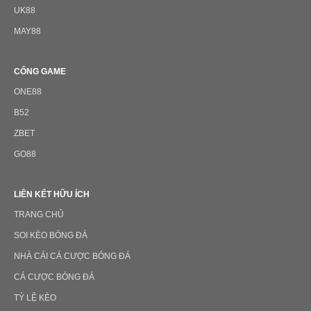
UK88
MAY88
CỔNG GAME
ONE88
B52
ZBET
GO88
LIÊN KẾT HỮU ÍCH
TRANG CHỦ
SOI KÈO BÓNG ĐÁ
NHÀ CÁI CÁ CƯỢC BÓNG ĐÁ
CÁ CƯỢC BÓNG ĐÁ
TỶ LỆ KÈO