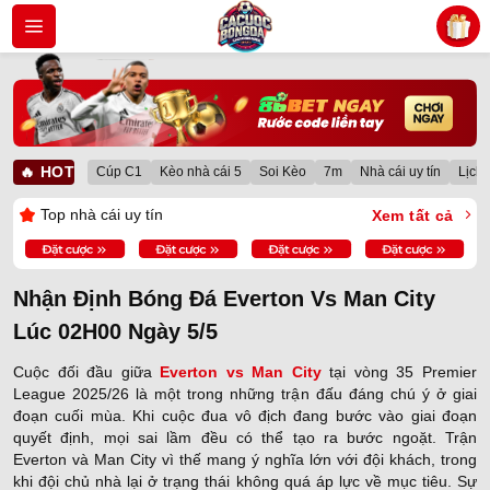
Bỏ
qua
nội
dung
🔥 HOT
Cúp C1
Kèo nhà cái 5
Soi Kèo
7m
Nhà cái uy tín
Lịch 
Top nhà cái uy tín
Xem tất cả
Nhận Định Bóng Đá Everton Vs Man City
Lúc 02H00 Ngày 5/5
Cuộc đối đầu giữa
Everton vs Man City
tại vòng 35 Premier
League 2025/26 là một trong những trận đấu đáng chú ý ở giai
đoạn cuối mùa. Khi cuộc đua vô địch đang bước vào giai đoạn
quyết định, mọi sai lầm đều có thể tạo ra bước ngoặt. Trận
Everton và Man City vì thế mang ý nghĩa lớn với đội khách, trong
khi đội chủ nhà lại ở trạng thái không quá áp lực về mục tiêu. Sự