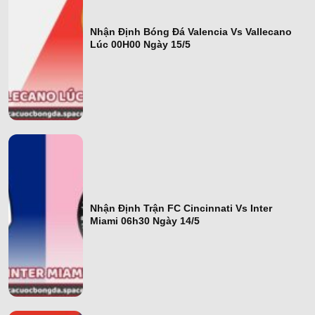
Nhận Định Bóng Đá Valencia Vs Vallecano
Nhận Định Bóng
Lúc 00H00 Ngày 15/5
Đá Valencia Vs
Vallecano Lúc
00H00 Ngày
15/5
Nhận Định Trận FC Cincinnati Vs Inter
Nhận Định Trận
Miami 06h30 Ngày 14/5
FC Cincinnati Vs
Inter Miami
06h30 Ngày
14/5