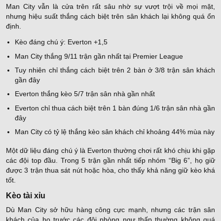
Man City vẫn là cửa trên rất sâu nhờ sự vượt trội về mọi mặt,
nhưng hiệu suất thắng cách biệt trên sân khách lại không quá ổn
định.
Kèo đáng chú ý: Everton +1,5
Man City thắng 9/11 trận gần nhất tại Premier League
Tuy nhiên chỉ thắng cách biệt trên 2 bàn ở 3/8 trận sân khách
gần đây
Everton thắng kèo 5/7 trận sân nhà gần nhất
Everton chỉ thua cách biệt trên 1 bàn đúng 1/6 trận sân nhà gần
đây
Man City có tỷ lệ thắng kèo sân khách chỉ khoảng 44% mùa này
Một dữ liệu đáng chú ý là Everton thường chơi rất khó chịu khi gặp
các đội top đầu. Trong 5 trận gần nhất tiếp nhóm “Big 6”, họ giữ
được 3 trận thua sát nút hoặc hòa, cho thấy khả năng giữ kèo khá
tốt.
Kèo tài xỉu
Dù Man City sở hữu hàng công cực mạnh, nhưng các trận sân
khách của họ trước các đội phòng ngự thấp thường không quá