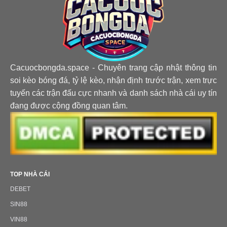
Cacuocbongda.space
- Chuyên trang cập nhật thông tin
soi kèo bóng đá, tỷ lệ kèo, nhận định trước trận, xem trực
tuyến các trận đấu cực nhanh và danh sách nhà cái uy tín
đang được cộng đồng quan tâm.
TOP NHÀ CÁI
DEBET
SIN88
VIN88