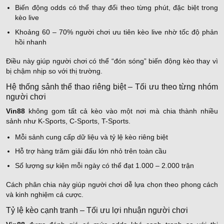
Biến động odds có thể thay đổi theo từng phút, đặc biệt trong
kèo live
Khoảng 60 – 70% người chơi ưu tiên kèo live nhờ tốc độ phản
hồi nhanh
Điều này giúp người chơi có thể “đón sóng” biến động kèo thay vì
bị chậm nhịp so với thị trường.
Hệ thống sảnh thể thao riêng biệt – Tối ưu theo từng nhóm
người chơi
Vin88
không gom tất cả kèo vào một nơi mà chia thành nhiều
sảnh như K-Sports, C-Sports, T-Sports.
Mỗi sảnh cung cấp dữ liệu và tỷ lệ kèo riêng biệt
Hỗ trợ hàng trăm giải đấu lớn nhỏ trên toàn cầu
Số lượng sự kiện mỗi ngày có thể đạt 1.000 – 2.000 trận
Cách phân chia này giúp người chơi dễ lựa chọn theo phong cách
và kinh nghiệm cá cược.
Tỷ lệ kèo cạnh tranh – Tối ưu lợi nhuận người chơi