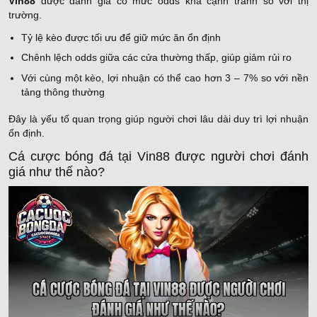
Vin88
được đánh giá có mức odds khá cạnh tranh so với thị
trường.
Tỷ lệ kèo được tối ưu để giữ mức ăn ổn định
Chênh lệch odds giữa các cửa thường thấp, giúp giảm rủi ro
Với cùng một kèo, lợi nhuận có thể cao hơn 3 – 7% so với nền
tảng thông thường
Đây là yếu tố quan trọng giúp người chơi lâu dài duy trì lợi nhuận
ổn định.
Cá cược bóng đá tại Vin88 được người chơi đánh
giá như thế nào?