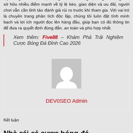
sở hữu nhiều điểm mạnh về tỷ lệ kèo, giao diện và ưu đãi, người
chơi vẫn cần tỉnh táo đánh giá rủi ro trước khi tham gia. Với vai trò
là chuyên trang phân tích độc lập, chúng tôi luôn đặt tính minh
bạch và lợi ích người đọc lên hàng đầu, giúp bạn có đủ thông tin
để đưa ra quyết định đúng đắn, an toàn và phù hợp nhất.
Xem thêm:
Five88
– Khám Phá Trải Nghiệm
Cược Bóng Đá Đỉnh Cao 2026
DEV0SEO Admin
Kết luận