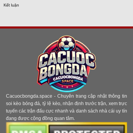
Kết luận
Cacuocbongda.space
- Chuyên trang cập nhật thông tin
soi kèo bóng đá, tỷ lệ kèo, nhận định trước trận, xem trực
tuyến các trận đấu cực nhanh và danh sách nhà cái uy tín
đang được cộng đồng quan tâm.