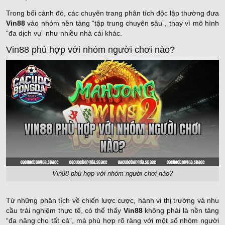
Trong bối cảnh đó, các chuyên trang phân tích độc lập thường đưa
Vin88
vào nhóm nền tảng “tập trung chuyên sâu”, thay vì mô hình
“đa dịch vụ” như nhiều nhà cái khác.
Vin88 phù hợp với nhóm người chơi nào?
Vin88 phù hợp với nhóm người chơi nào?
Từ những phân tích về chiến lược cược, hành vi thị trường và nhu
cầu trải nghiệm thực tế, có thể thấy
Vin88
không phải là nền tảng
“đa năng cho tất cả”, mà phù hợp rõ ràng với một số nhóm người