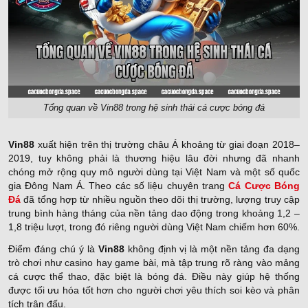
Tổng quan về Vin88 trong hệ sinh thái cá cược bóng đá
Vin88
xuất hiện trên thị trường châu Á khoảng từ giai đoạn 2018–
2019, tuy không phải là thương hiệu lâu đời nhưng đã nhanh
chóng mở rộng quy mô người dùng tại Việt Nam và một số quốc
gia Đông Nam Á. Theo các số liệu chuyên trang
Cá Cược Bóng
Đá
đã tổng hợp từ nhiều nguồn theo dõi thị trường, lượng truy cập
trung bình hàng tháng của nền tảng dao động trong khoảng 1,2 –
1,8 triệu lượt, trong đó riêng người dùng Việt Nam chiếm hơn 60%.
Điểm đáng chú ý là
Vin88
không định vị là một nền tảng đa dạng
trò chơi như casino hay game bài, mà tập trung rõ ràng vào mảng
cá cược thể thao, đặc biệt là bóng đá. Điều này giúp hệ thống
được tối ưu hóa tốt hơn cho người chơi yêu thích soi kèo và phân
tích trận đấu.