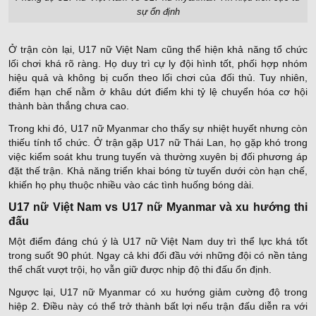
sự ổn định
Ở trận còn lại, U17 nữ Việt Nam cũng thể hiện khả năng tổ chức
lối chơi khá rõ ràng. Họ duy trì cự ly đội hình tốt, phối hợp nhóm
hiệu quả và không bị cuốn theo lối chơi của đối thủ. Tuy nhiên,
điểm hạn chế nằm ở khâu dứt điểm khi tỷ lệ chuyển hóa cơ hội
thành bàn thắng chưa cao.
Trong khi đó, U17 nữ Myanmar cho thấy sự nhiệt huyết nhưng còn
thiếu tính tổ chức. Ở trận gặp U17 nữ Thái Lan, họ gặp khó trong
việc kiểm soát khu trung tuyến và thường xuyên bị đối phương áp
đặt thế trận. Khả năng triển khai bóng từ tuyến dưới còn hạn chế,
khiến họ phụ thuộc nhiều vào các tình huống bóng dài.
U17 nữ Việt Nam vs U17 nữ Myanmar và xu hướng thi
đấu
Một điểm đáng chú ý là U17 nữ Việt Nam duy trì thể lực khá tốt
trong suốt 90 phút. Ngay cả khi đối đầu với những đội có nền tảng
thể chất vượt trội, họ vẫn giữ được nhịp độ thi đấu ổn định.
Ngược lại, U17 nữ Myanmar có xu hướng giảm cường độ trong
hiệp 2. Điều này có thể trở thành bất lợi nếu trận đấu diễn ra với