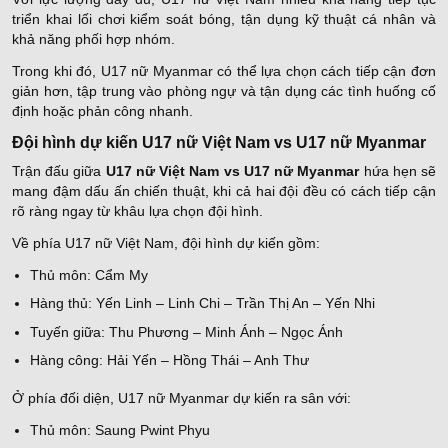
triển khai lối chơi kiểm soát bóng, tận dụng kỹ thuật cá nhân và
khả năng phối hợp nhóm.
Trong khi đó, U17 nữ Myanmar có thể lựa chọn cách tiếp cận đơn
giản hơn, tập trung vào phòng ngự và tận dụng các tình huống cố
định hoặc phản công nhanh.
Đội hình dự kiến U17 nữ Việt Nam vs U17 nữ Myanmar
Trận đấu giữa
U17 nữ Việt Nam vs U17 nữ Myanmar
hứa hẹn sẽ
mang đậm dấu ấn chiến thuật, khi cả hai đội đều có cách tiếp cận
rõ ràng ngay từ khâu lựa chọn đội hình.
Về phía U17 nữ Việt Nam, đội hình dự kiến gồm:
Thủ môn: Cẩm My
Hàng thủ: Yến Linh – Linh Chi – Trần Thị An – Yến Nhi
Tuyến giữa: Thu Phương – Minh Ánh – Ngọc Ánh
Hàng công: Hải Yến – Hồng Thái – Anh Thư
Ở phía đối diện, U17 nữ Myanmar dự kiến ra sân với:
Thủ môn: Saung Pwint Phyu