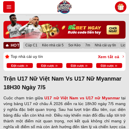
Bỏ
qua
nội
dung
🔥 HOT
Cúp C1
Kèo nhà cái 5
Soi Kèo
7m
Nhà cái uy tín
Lịch 
Top nhà cái uy tín
Xem tất cả
Trận U17 Nữ Việt Nam Vs U17 Nữ Myanmar
18H30 Ngày 7/5
Cuộc chạm trán giữa
U17 nữ Việt Nam vs U17 nữ Myanmar
tại
vòng bảng U17 nữ châu Á 2026 diễn ra lúc 18h30 ngày 7/5 mang
ý nghĩa đặc biệt quan trọng. Sau hai lượt trận đầu tiên, cục diện
bảng đấu vẫn còn khá mở. Điều này khiến màn đối đầu sắp tới trở
thành một điểm nút quan trọng, nơi kết quả không chỉ mang ý
nghĩa về điểm số mà còn ảnh hưởng đến tâm lý và chiến lược của