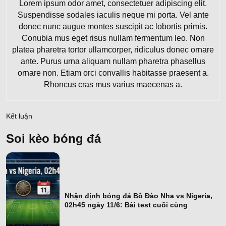
Lorem ipsum odor amet, consectetuer adipiscing elit.
Suspendisse sodales iaculis neque mi porta. Vel ante
donec nunc augue montes suscipit ac lobortis primis.
Conubia mus eget risus nullam fermentum leo. Non
platea pharetra tortor ullamcorper, ridiculus donec ornare
ante. Purus urna aliquam nullam pharetra phasellus
ornare non. Etiam orci convallis habitasse praesent a.
Rhoncus cras mus varius maecenas a.
Kết luận
Soi kèo bóng đá
Nhận định bóng đá Bồ Đào Nha vs Nigeria,
02h45 ngày 11/6: Bài test cuối cùng
Bồ Đào Nha vs
Nigeria, 02h45