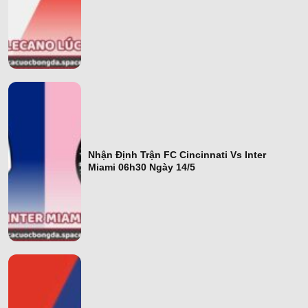
Đá Valencia Vs
Vallecano Lúc
00H00 Ngày
15/5
Nhận Định Trận FC Cincinnati Vs Inter
Nhận Định Trận
Miami 06h30 Ngày 14/5
FC Cincinnati Vs
Inter Miami
06h30 Ngày
14/5