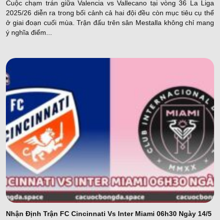
Cuộc chạm trán giữa Valencia vs Vallecano tại vòng 36 La Liga
2025/26 diễn ra trong bối cảnh cả hai đội đều còn mục tiêu cụ thể
ở giai đoạn cuối mùa. Trận đấu trên sân Mestalla không chỉ mang
ý nghĩa điểm...
Nhận Định Trận FC Cincinnati Vs Inter Miami 06h30 Ngày 14/5
Nhận Định Trận FC Cincinnati Vs Inter Miami 06h30 Ngày 14/5