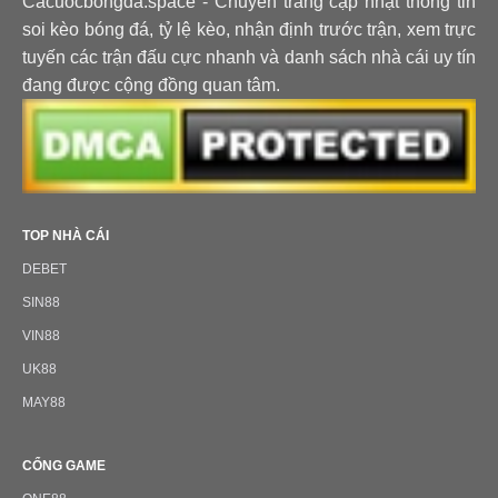
Cacuocbongda.space
- Chuyên trang cập nhật thông tin
soi kèo bóng đá, tỷ lệ kèo, nhận định trước trận, xem trực
tuyến các trận đấu cực nhanh và danh sách nhà cái uy tín
đang được cộng đồng quan tâm.
TOP NHÀ CÁI
DEBET
SIN88
VIN88
UK88
MAY88
CỔNG GAME