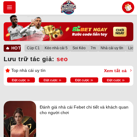
Bỏ
qua
nội
dung
🔥 HOT
Cúp C1
Kèo nhà cái 5
Soi Kèo
7m
Nhà cái uy tín
Lịch 
Lưu trữ tác giả:
seo
Top nhà cái uy tín
Xem tất cả
Lý do nên tham gia Say88 để trải nghiệm cá
cược đỉnh cao
Đánh giá nhà cái Febet chi tiết và khách quan
cho người chơi