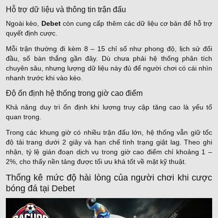
Hỗ trợ dữ liệu và thông tin trận đấu
Ngoài kèo,
Debet
còn cung cấp thêm các dữ liệu cơ bản để hỗ trợ
quyết định cược.
Mỗi trận thường đi kèm 8 – 15 chỉ số như phong độ, lịch sử đối
đầu, số bàn thắng gần đây. Dù chưa phải hệ thống phân tích
chuyên sâu, nhưng lượng dữ liệu này đủ để người chơi có cái nhìn
nhanh trước khi vào kèo.
Độ ổn định hệ thống trong giờ cao điểm
Khả năng duy trì ổn định khi lượng truy cập tăng cao là yếu tố
quan trọng.
Trong các khung giờ có nhiều trận đấu lớn, hệ thống vẫn giữ tốc
độ tải trang dưới 2 giây và hạn chế tình trạng giật lag. Theo ghi
nhận, tỷ lệ gián đoạn dịch vụ trong giờ cao điểm chỉ khoảng 1 –
2%, cho thấy nền tảng được tối ưu khá tốt về mặt kỹ thuật.
Thống kê mức độ hài lòng của người chơi khi cược
bóng đá tại Debet