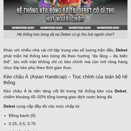
Hệ thống kèo bóng đá tại Debet có gì thu hút người chơi?
Khác với nhiều nhà cái chỉ tập trung vào số lượng trận đấu,
Debet
phát triển hệ thống kèo bóng đá theo hướng “đa tầng – đa biến
thể”, tức mỗi trận không chỉ có kèo chính mà còn mở rộng hàng
chục lớp kèo phụ theo thời gian thực.
Kèo châu Á (Asian Handicap) – Trục chính của toàn bộ hệ
thống
Kèo châu Á là nền tảng cốt lõi trong hệ thống kèo của
Debet
,
chiếm khoảng 45–50% tổng lượng giao dịch cược bóng đá.
Debet
cung cấp đầy đủ các mức chấp từ:
Đồng banh (0)
0.25, 0.5, 0.75