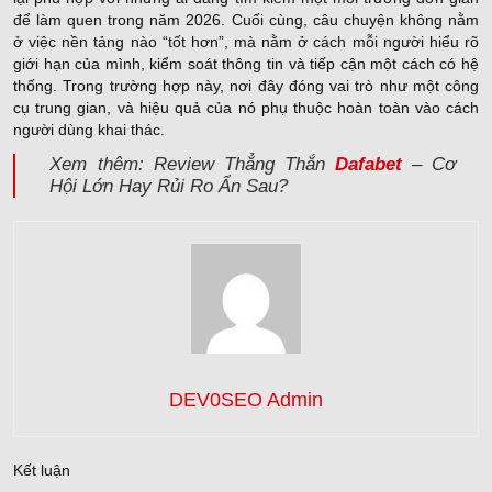
để làm quen trong năm 2026. Cuối cùng, câu chuyện không nằm
ở việc nền tảng nào “tốt hơn”, mà nằm ở cách mỗi người hiểu rõ
giới hạn của mình, kiểm soát thông tin và tiếp cận một cách có hệ
thống. Trong trường hợp này, nơi đây đóng vai trò như một công
cụ trung gian, và hiệu quả của nó phụ thuộc hoàn toàn vào cách
người dùng khai thác.
Xem thêm: Review Thẳng Thắn
Dafabet
– Cơ
Hội Lớn Hay Rủi Ro Ẩn Sau?
DEV0SEO Admin
Kết luận