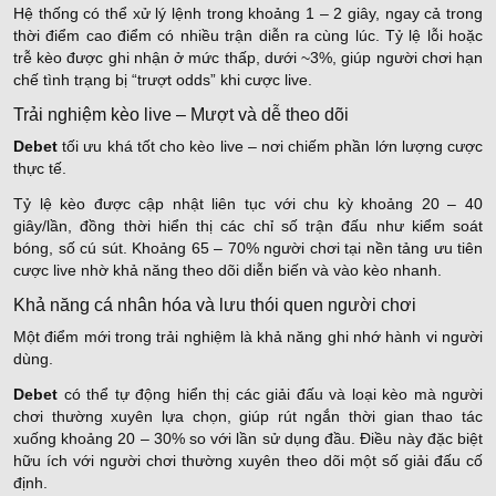
Hệ thống có thể xử lý lệnh trong khoảng 1 – 2 giây, ngay cả trong
thời điểm cao điểm có nhiều trận diễn ra cùng lúc. Tỷ lệ lỗi hoặc
trễ kèo được ghi nhận ở mức thấp, dưới ~3%, giúp người chơi hạn
chế tình trạng bị “trượt odds” khi cược live.
Trải nghiệm kèo live – Mượt và dễ theo dõi
Debet
tối ưu khá tốt cho kèo live – nơi chiếm phần lớn lượng cược
thực tế.
Tỷ lệ kèo được cập nhật liên tục với chu kỳ khoảng 20 – 40
giây/lần, đồng thời hiển thị các chỉ số trận đấu như kiểm soát
bóng, số cú sút. Khoảng 65 – 70% người chơi tại nền tảng ưu tiên
cược live nhờ khả năng theo dõi diễn biến và vào kèo nhanh.
Khả năng cá nhân hóa và lưu thói quen người chơi
Một điểm mới trong trải nghiệm là khả năng ghi nhớ hành vi người
dùng.
Debet
có thể tự động hiển thị các giải đấu và loại kèo mà người
chơi thường xuyên lựa chọn, giúp rút ngắn thời gian thao tác
xuống khoảng 20 – 30% so với lần sử dụng đầu. Điều này đặc biệt
hữu ích với người chơi thường xuyên theo dõi một số giải đấu cố
định.