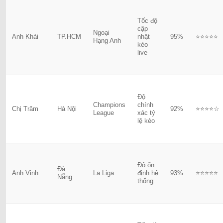
Tốc độ
cập
Ngoại
Anh Khải
TP.HCM
nhật
95%
⭐⭐⭐⭐⭐
Hạng Anh
kèo
live
Độ
Champions
chính
Chị Trâm
Hà Nội
92%
⭐⭐⭐⭐☆
League
xác tỷ
lệ kèo
Độ ổn
Đà
Anh Vinh
La Liga
định hệ
93%
⭐⭐⭐⭐⭐
Nẵng
thống