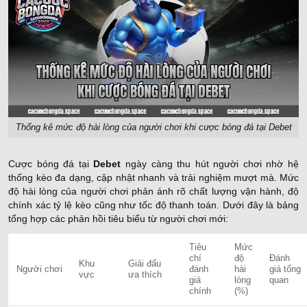
Thống kê mức độ hài lòng của người chơi khi cược bóng đá tại Debet
Cược bóng đá tại
Debet
ngày càng thu hút người chơi nhờ hệ
thống kèo đa dạng, cập nhật nhanh và trải nghiệm mượt mà. Mức
độ hài lòng của người chơi phản ánh rõ chất lượng vận hành, độ
chính xác tỷ lệ kèo cũng như tốc độ thanh toán. Dưới đây là bảng
tổng hợp các phản hồi tiêu biểu từ người chơi mới:
Tiêu
Mức
chí
độ
Đánh
Khu
Giải đấu
Người chơi
đánh
hài
giá tổng
vực
ưa thích
giá
lòng
quan
chính
(%)