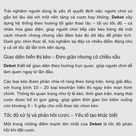
Trải nghiệm người dùng là yếu tố quyết định việc người chơi có
gắn bó lâu dài với một nền tảng cá cược hay không.
Debet
xây
dựng hệ thống theo hướng tối giản thao tác – tối ưu tốc độ – cá
nhân hóa giao diện, giúp người chơi tiếp cận kèo bóng đá một
cách nhanh chóng nhưng vẫn đảm bảo đủ dữ liệu để phân tích.
Dưới góc nhìn thực tế, trải nghiệm tại đây có nhiều điểm đáng chú
ý cả về tốc độ lẫn tính tiện dụng.
Giao diện hiển thị kèo – Đơn giản nhưng có chiều sâu
Debet
thiết kế giao diện theo hướng trực quan, giúp người chơi dễ
làm quen ngay từ lần đầu.
Các loại kèo được phân chia rõ ràng theo từng trận, từng giải đấu,
với trung bình 10 – 20 loại kèo/trận hiển thị ngay trên màn hình
chính. Thông tin quan trọng như tỷ lệ kèo, thời gian trận, trạng thái
cược được bố trí gọn gàng, giúp giảm thời gian tìm kiếm xuống
còn khoảng 3 – 5 giây cho mỗi thao tác chọn kèo.
Tốc độ xử lý và phản hồi cược – Yếu tố tạo khác biệt
Một trong những điểm mạnh lớn nhất của
Debet
là tốc độ phản
hồi khi đặt cược.