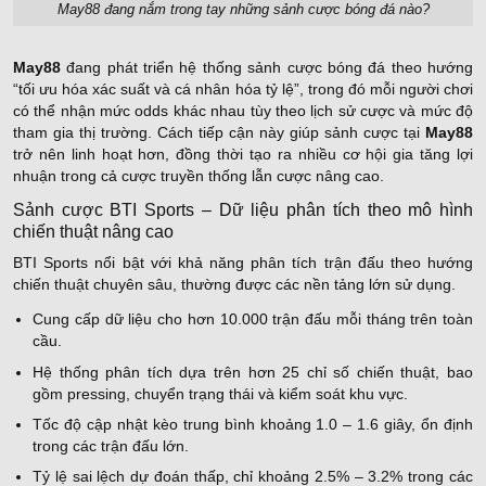
May88 đang nắm trong tay những sảnh cược bóng đá nào?
May88
đang phát triển hệ thống sảnh cược bóng đá theo hướng
“tối ưu hóa xác suất và cá nhân hóa tỷ lệ”, trong đó mỗi người chơi
có thể nhận mức odds khác nhau tùy theo lịch sử cược và mức độ
tham gia thị trường. Cách tiếp cận này giúp sảnh cược tại
May88
trở nên linh hoạt hơn, đồng thời tạo ra nhiều cơ hội gia tăng lợi
nhuận trong cả cược truyền thống lẫn cược nâng cao.
Sảnh cược BTI Sports – Dữ liệu phân tích theo mô hình
chiến thuật nâng cao
BTI Sports nổi bật với khả năng phân tích trận đấu theo hướng
chiến thuật chuyên sâu, thường được các nền tảng lớn sử dụng.
Cung cấp dữ liệu cho hơn 10.000 trận đấu mỗi tháng trên toàn
cầu.
Hệ thống phân tích dựa trên hơn 25 chỉ số chiến thuật, bao
gồm pressing, chuyển trạng thái và kiểm soát khu vực.
Tốc độ cập nhật kèo trung bình khoảng 1.0 – 1.6 giây, ổn định
trong các trận đấu lớn.
Tỷ lệ sai lệch dự đoán thấp, chỉ khoảng 2.5% – 3.2% trong các