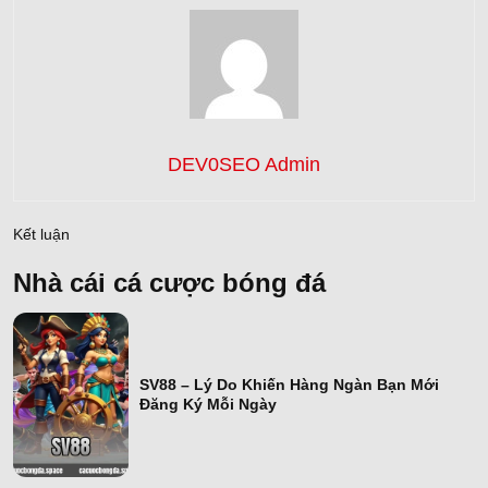
DEV0SEO Admin
Kết luận
Nhà cái cá cược bóng đá
SV88 – Lý Do Khiến Hàng Ngàn Bạn Mới
Đăng Ký Mỗi Ngày
Sv88