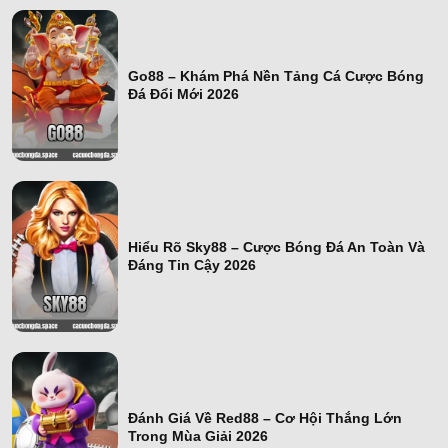
Go88 – Khám Phá Nền Tảng Cá Cược Bóng
Đá Đổi Mới 2026
Go88
Hiểu Rõ Sky88 – Cược Bóng Đá An Toàn Và
Đáng Tin Cậy 2026
Sky88
Đánh Giá Về Red88 – Cơ Hội Thắng Lớn
Trong Mùa Giải 2026