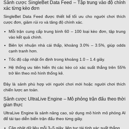
Sảnh cược SingleBet Data Feed – Tập trung vào độ chính
xác từng kèo đơn
SingleBet Data Feed được thiết kế tối ưu cho người chơi thích
cược đơn, giảm rủi ro và tăng độ chính xác.
Mỗi trận cung cấp trung bình 60 – 100 loại kèo đơn, tập trung
vào kết quả chính.
Biên lợi nhuận nhà cái thấp, khoảng 3.0% – 3.5%, giúp odds
cạnh tranh hơn.
Tốc độ cập nhật ổn định trong khoảng 1.0 – 1.4 giây.
Hệ thống ưu tiên hiển thị các kèo có xác suất thắng trên 55%
trở lên theo mô hình thống kê.
Đây là sảnh phù hợp với người chơi mới hoặc người chơi thích
chiến lược an toàn.
Sảnh cược UltraLive Engine – Mô phỏng trận đấu theo thời
gian thực
UltraLive Engine là sảnh nâng cao, sử dụng mô hình mô phỏng AI
để tái tạo diễn biến trận đấu theo từng giây.
Cập nhật dữ liệu mỗi 3–5 giây, liên tục tái tính xác suất thắng.