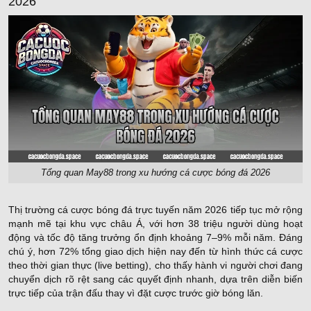
2026
Tổng quan May88 trong xu hướng cá cược bóng đá 2026
Thị trường cá cược bóng đá trực tuyến năm 2026 tiếp tục mở rộng
mạnh mẽ tại khu vực châu Á, với hơn 38 triệu người dùng hoạt
động và tốc độ tăng trưởng ổn định khoảng 7–9% mỗi năm. Đáng
chú ý, hơn 72% tổng giao dịch hiện nay đến từ hình thức cá cược
theo thời gian thực (live betting), cho thấy hành vi người chơi đang
chuyển dịch rõ rệt sang các quyết định nhanh, dựa trên diễn biến
trực tiếp của trận đấu thay vì đặt cược trước giờ bóng lăn.