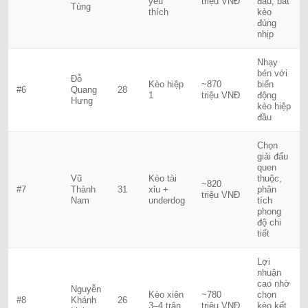
yêu
triệu VNĐ
đấu, bắt
Tùng
thích
kèo
đúng
nhịp
Nhạy
bén với
Đỗ
Kèo hiệp
~870
biến
#6
Quang
28
1
triệu VNĐ
động
Hưng
kèo hiệp
đầu
Chọn
giải đấu
quen
Vũ
Kèo tài
thuộc,
~820
#7
Thành
31
xỉu +
phân
triệu VNĐ
Nam
underdog
tích
phong
độ chi
tiết
Lợi
nhuận
cao nhờ
Nguyễn
Kèo xiên
~780
chọn
#8
Khánh
26
3–4 trận
triệu VNĐ
kèo kết