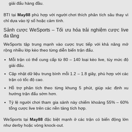
giải đấu hàng đầu.
BTI tại
May88
phù hợp với người chơi thích phân tích sâu thay vì
chỉ dựa vào tỷ số hoặc cảm tính.
Sảnh cược WeSports – Tối ưu hóa trải nghiệm cược live
đa tầng
WeSports tập trung mạnh vào cược trực tiếp với khả năng mở
rộng nhiều lớp kèo theo từng diễn biến trận đấu.
Mỗi trận có thể cung cấp từ 80 – 140 loại kèo live, tùy mức độ
giải đấu.
Cập nhật dữ liệu trung bình mỗi 1.2 – 1.8 giây, phù hợp với các
trận có tốc độ cao.
Hỗ trợ phân tích theo từng khung 5 phút, giúp xác định xu
hướng trận đấu sớm hơn.
Tỷ lệ người chơi tham gia sảnh này chiếm khoảng 55% – 60%
tổng cược live trên các nền tảng tích hợp.
WeSports tại
May88
đặc biệt mạnh ở các trận có biến động lớn
như derby hoặc vòng knock-out.