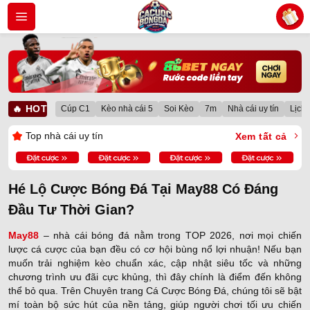
Bỏ
qua
nội
dung
🔥 HOT
Cúp C1
Kèo nhà cái 5
Soi Kèo
7m
Nhà cái uy tín
Lịch 
Top nhà cái uy tín
Xem tất cả
Hé Lộ Cược Bóng Đá Tại May88 Có Đáng
Đầu Tư Thời Gian?
May88
– nhà cái bóng đá nằm trong TOP 2026, nơi mọi chiến
lược cá cược của bạn đều có cơ hội bùng nổ lợi nhuận! Nếu bạn
muốn trải nghiệm kèo chuẩn xác, cập nhật siêu tốc và những
chương trình ưu đãi cực khủng, thì đây chính là điểm đến không
thể bỏ qua. Trên Chuyên trang Cá Cược Bóng Đá, chúng tôi sẽ bật
mí toàn bộ sức hút của nền tảng, giúp người chơi tối ưu chiến