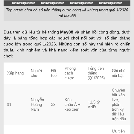
Top người chơi có số tiền thắng cược bóng đá khủng trong quý 1/2026
tại May88
Dựa trên dữ liệu từ hệ thống
May88
và phản hồi cộng đồng, dưới
đây là bảng tổng hợp các người chơi nổi bật với số tiền thắng
cược lớn trong quý 1/2026. Những con số này thể hiện rõ chiến
thuật, kinh nghiệm và khả năng kiểm soát vốn của từng người
chơi:
Phong
Tổng tiền
Người
Độ
Ghi chú
Xếp hạng
cách
thắng
chơi
tuổi
nổi bật
cược
(Q1/2026)
Chuyên
bắt kèo
Nguyễn
Kèo
live,
~1,5 tỷ
#1
Hoàng
32
châu Á +
phân
VNĐ
Nam
kèo xiên
tích kỹ
dữ liệu
trận đấu
Ưu tiên