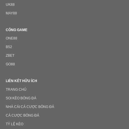
UK88
MAY88
CỔNG GAME
ONE88
B52
ZBET
GO88
LIÊN KẾT HỮU ÍCH
TRANG CHỦ
SOI KÈO BÓNG ĐÁ
NHÀ CÁI CÁ CƯỢC BÓNG ĐÁ
CÁ CƯỢC BÓNG ĐÁ
TỶ LỆ KÈO