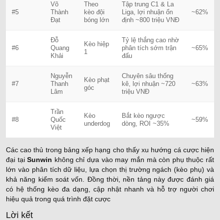
Võ
Theo
Tập trung C1 & La
#5
Thành
kèo đội
Liga, lợi nhuận ổn
~62%
Đạt
bóng lớn
định ~800 triệu VNĐ
Đỗ
Tỷ lệ thắng cao nhờ
Kèo hiệp
#6
Quang
phân tích sớm trận
~65%
1
Khải
đấu
Nguyễn
Chuyên sâu thống
Kèo phạt
#7
Thanh
kê, lợi nhuận ~720
~63%
góc
Lâm
triệu VNĐ
Trần
Kèo
Bắt kèo ngược
#8
Quốc
~59%
underdog
dòng, ROI ~35%
Việt
Các cao thủ trong bảng xếp hạng cho thấy xu hướng cá cược hiện
đại tại
Sunwin
không chỉ dựa vào may mắn mà còn phụ thuộc rất
lớn vào phân tích dữ liệu, lựa chọn thị trường ngách (kèo phụ) và
khả năng kiểm soát vốn. Đồng thời, nền tảng này được đánh giá
có hệ thống kèo đa dạng, cập nhật nhanh và hỗ trợ người chơi
hiệu quả trong quá trình đặt cược
Lời kết