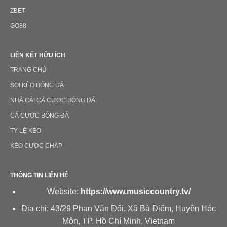
ZBET
GO88
LIÊN KẾT HỮU ÍCH
TRANG CHỦ
SOI KÈO BÓNG ĐÁ
NHÀ CÁI CÁ CƯỢC BÓNG ĐÁ
CÁ CƯỢC BÓNG ĐÁ
TỶ LỆ KÈO
KÈO CƯỢC CHẤP
THÔNG TIN LIÊN HỆ
Website:
https://www.musiccountry.tv/
Địa chỉ: 43/29 Phan Văn Đối, Xã Bà Điểm, Huyện Hóc
Môn, TP. Hồ Chí Minh, Vietnam