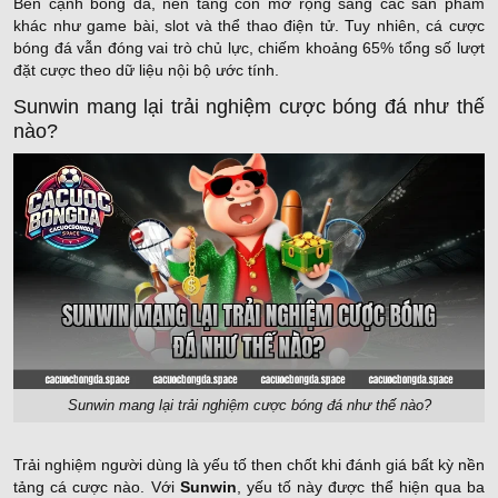
Bên cạnh bóng đá, nền tảng còn mở rộng sang các sản phẩm
khác như game bài, slot và thể thao điện tử. Tuy nhiên, cá cược
bóng đá vẫn đóng vai trò chủ lực, chiếm khoảng 65% tổng số lượt
đặt cược theo dữ liệu nội bộ ước tính.
Sunwin mang lại trải nghiệm cược bóng đá như thế
nào?
Sunwin mang lại trải nghiệm cược bóng đá như thế nào?
Trải nghiệm người dùng là yếu tố then chốt khi đánh giá bất kỳ nền
tảng cá cược nào. Với
Sunwin
, yếu tố này được thể hiện qua ba