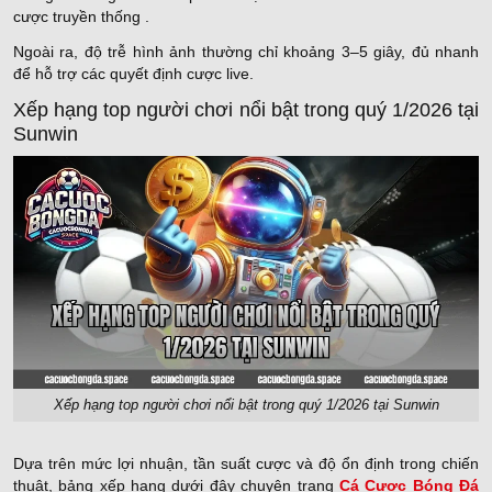
cược truyền thống .
Ngoài ra, độ trễ hình ảnh thường chỉ khoảng 3–5 giây, đủ nhanh
để hỗ trợ các quyết định cược live.
Xếp hạng top người chơi nổi bật trong quý 1/2026 tại
Sunwin
Xếp hạng top người chơi nổi bật trong quý 1/2026 tại Sunwin
Dựa trên mức lợi nhuận, tần suất cược và độ ổn định trong chiến
thuật, bảng xếp hạng dưới đây chuyên trang
Cá Cược Bóng Đá