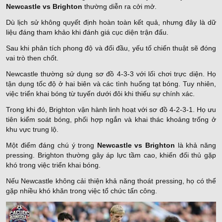
Newcastle vs Brighton
thường diễn ra cởi mở.
Dù lịch sử không quyết định hoàn toàn kết quả, nhưng đây là dữ
liệu đáng tham khảo khi đánh giá cục diện trận đấu.
Sau khi phân tích phong độ và đối đầu, yếu tố chiến thuật sẽ đóng
vai trò then chốt.
Newcastle thường sử dụng sơ đồ 4-3-3 với lối chơi trực diện. Họ
tận dụng tốc độ ở hai biên và các tình huống tạt bóng. Tuy nhiên,
việc triển khai bóng từ tuyến dưới đôi khi thiếu sự chính xác.
Trong khi đó, Brighton vận hành linh hoạt với sơ đồ 4-2-3-1. Họ ưu
tiên kiểm soát bóng, phối hợp ngắn và khai thác khoảng trống ở
khu vực trung lộ.
Một điểm đáng chú ý trong
Newcastle vs Brighton
là khả năng
pressing. Brighton thường gây áp lực tầm cao, khiến đối thủ gặp
khó trong việc triển khai bóng.
Nếu Newcastle không cải thiện khả năng thoát pressing, họ có thể
gặp nhiều khó khăn trong việc tổ chức tấn công.