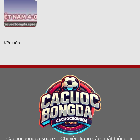
Nam 4-0 U17
Malaysia Chấn
Động
Kết luận
Cacuocbongda.space
- Chuyên trang cập nhật thông tin