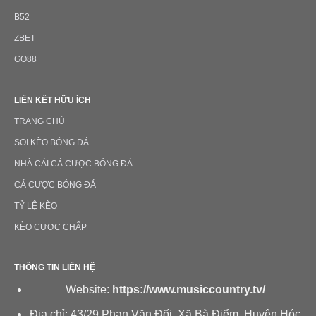
B52
ZBET
GO88
LIÊN KẾT HỮU ÍCH
TRANG CHỦ
SOI KÈO BÓNG ĐÁ
NHÀ CÁI CÁ CƯỢC BÓNG ĐÁ
CÁ CƯỢC BÓNG ĐÁ
TỶ LỆ KÈO
KÈO CƯỢC CHẤP
THÔNG TIN LIÊN HỆ
Website:
https://www.musiccountry.tv/
Địa chỉ: 43/29 Phan Văn Đối, Xã Bà Điểm, Huyện Hóc