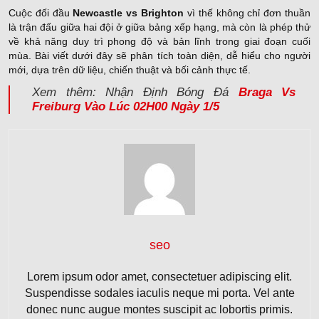
Cuộc đối đầu
Newcastle vs Brighton
vì thế không chỉ đơn thuần
là trận đấu giữa hai đội ở giữa bảng xếp hạng, mà còn là phép thử
về khả năng duy trì phong độ và bản lĩnh trong giai đoạn cuối
mùa. Bài viết dưới đây sẽ phân tích toàn diện, dễ hiểu cho người
mới, dựa trên dữ liệu, chiến thuật và bối cảnh thực tế.
Xem thêm: Nhận Định Bóng Đá
Braga Vs
Freiburg Vào Lúc 02H00 Ngày 1/5
seo
Lorem ipsum odor amet, consectetuer adipiscing elit.
Suspendisse sodales iaculis neque mi porta. Vel ante
donec nunc augue montes suscipit ac lobortis primis.