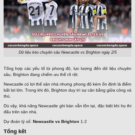
Dữ liệu kèo chuyên sâu Newcastle vs Brighton ngày 2/5
Tổng hợp các yếu tố từ phong độ, lực lượng đến dữ liệu chuyên
sâu, Brighton đang chiếm ưu thế rõ rệt.
Newcastle có lợi thế sân nhà nhưng phong độ kém ổn định là điểm
bất lợi lớn. Trong khi đó, Brighton duy trì sự cân bằng giữa công và
thủ.
Dù vậy, khả năng Newcastle ghi bàn vẫn tồn tại, đặc biệt khi họ thi
đấu trên sân nhà.
Dự đoán tỷ số:
Newcastle vs Brighton
1-2
Tổng kết