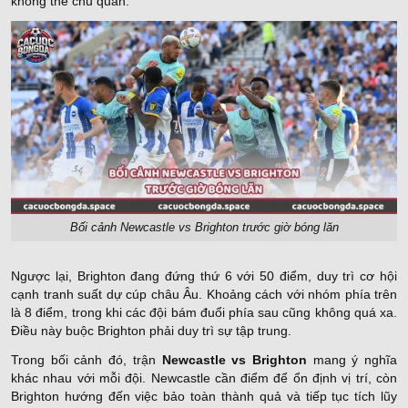
không thể chủ quan.
Bối cảnh Newcastle vs Brighton trước giờ bóng lăn
Ngược lại, Brighton đang đứng thứ 6 với 50 điểm, duy trì cơ hội
cạnh tranh suất dự cúp châu Âu. Khoảng cách với nhóm phía trên
là 8 điểm, trong khi các đội bám đuổi phía sau cũng không quá xa.
Điều này buộc Brighton phải duy trì sự tập trung.
Trong bối cảnh đó, trận
Newcastle vs Brighton
mang ý nghĩa
khác nhau với mỗi đội. Newcastle cần điểm để ổn định vị trí, còn
Brighton hướng đến việc bảo toàn thành quả và tiếp tục tích lũy