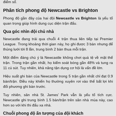
điểm số.
Phân tích phong độ Newcastle vs Brighton
Phong độ gần đây của hai đội
Newcastle vs Brighton
là yếu tố
quan trọng giúp hình dung cục diện trận đấu.
Qua góc nhìn đội chủ nhà
Newcastle đang trải qua chuỗi 4 trận thua liên tiếp tại Premier
League. Trong khoảng thời gian này, họ ghi được 3 bàn nhưng để
thủng lưới tới 8 lần, trung bình 2 bàn thua mỗi trận.
Một điểm đáng chú ý là Newcastle không chơi quá tệ về mặt thế
trận. Trong trận gần nhất, họ kiểm soát bóng gần 48% và tung ra
11 cú sút. Tuy nhiên, khả năng tận dụng cơ hội là vấn đề lớn.
Hiệu suất ghi bàn của Newcastle trong 5 trận gần nhất chỉ đạt 0.9
bàn/trận. Điều này khiến họ thường xuyên rơi vào thế bất lợi khi
đối phương ghi bàn trước.
Tuy nhiên, sân nhà St. James’ Park vẫn là yếu tố tích cực.
Newcastle ghi trung bình 1.5 bàn/trận trên sân nhà mùa này, cao
hơn so với khi thi đấu xa nhà.
Chuỗi phong độ ấn tượng của đội khách