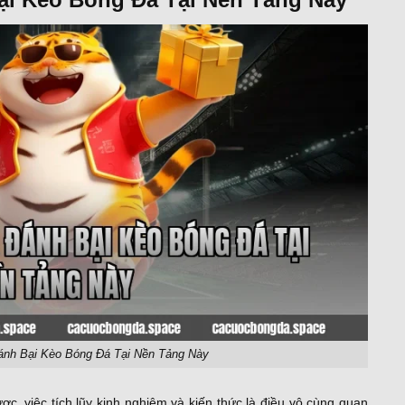
ánh Bại Kèo Bóng Đá Tại Nền Tảng Này
ợc, việc tích lũy kinh nghiệm và kiến thức là điều vô cùng quan