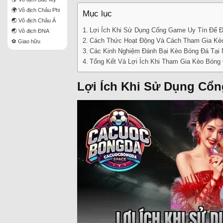
🌍️️ Vô địch Châu Phi
Mục lục
🌏️️ Vô địch Châu Á
Lợi Ích Khi Sử Dụng Cổng Game Uy Tín Để 
🌏️️ Vô địch ĐNA
Cách Thức Hoạt Động Và Cách Tham Gia Kè
⚽️️️ Giao hữu
Các Kinh Nghiệm Đánh Bại Kèo Bóng Đá Tại
Tổng Kết Và Lợi Ích Khi Tham Gia Kèo Bóng 
Lợi Ích Khi Sử Dụng Cổ