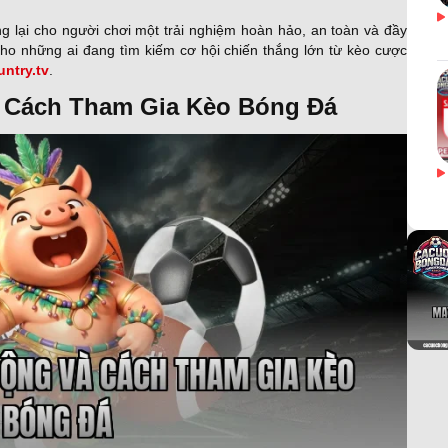
g lại cho người chơi một trải nghiệm hoàn hảo, an toàn và đầy
cho những ai đang tìm kiếm cơ hội chiến thắng lớn từ kèo cược
ntry.tv
.
N
 Cách Tham Gia Kèo Bóng Đá
V
N