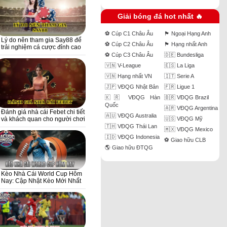
ý do nên tham gia Say88
ể trải nghiệm cá cược đỉnh
Giải bóng đá hot nhất 🔥
ao
⚽️ Cúp C1 Châu Âu
🏴󠁧󠁢󠁥󠁮󠁧󠁿 Ngoại Hạng Anh
Lý do nên tham gia Say88 để
⚽️ Cúp C2 Châu Âu
🏴󠁧󠁢󠁥󠁮󠁧󠁿 Hạng nhất Anh
trải nghiệm cá cược đỉnh cao
⚽️ Cúp C3 Châu Âu
🇩🇪 Bundesliga
🇻🇳 V-League
🇪🇸 La Liga
ánh giá nhà cái Febet chi
🇻🇳 Hạng nhất VN
🇮🇹 Serie A
iết và khách quan cho
🇯🇵 VĐQG Nhật Bản
🇫🇷 Ligue 1
gười chơi
🇰🇷 VĐQG Hàn
🇧🇷 VĐQG Brazil
Quốc
🇦🇷 VĐQG Argentina
Đánh giá nhà cái Febet chi tiết
🇦🇺 VĐQG Australia
🇺🇸 VĐQG Mỹ
và khách quan cho người chơi
🇹🇭 VĐQG Thái Lan
🇲🇽 VĐQG Mexico
🇮🇩 VĐQG Indonesia
⚽️ Giao hữu CLB
èo nhà cái World Cup hôm
🌎 Giao hữu ĐTQG
ay
Kèo Nhà Cái World Cup Hôm
Nay: Cập Nhật Kèo Mới Nhất
hận định panama vs
roatia