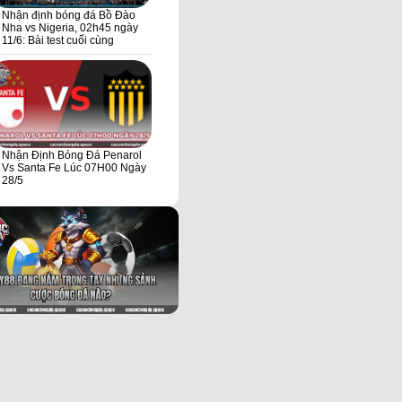
Nhận định bóng đá Bồ Đào
Nha vs Nigeria, 02h45 ngày
11/6: Bài test cuối cùng
hận Định Bóng Đá Penarol
s Santa Fe Lúc 07H00
gày 28/5
Nhận Định Bóng Đá Penarol
Vs Santa Fe Lúc 07H00 Ngày
28/5