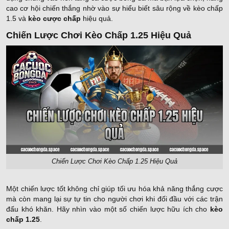
cao cơ hội chiến thắng nhờ vào sự hiểu biết sâu rộng về kèo chấp
1.5 và
kèo cược chấp
hiệu quả.
Chiến Lược Chơi Kèo Chấp 1.25 Hiệu Quả
Chiến Lược Chơi Kèo Chấp 1.25 Hiệu Quả
Một chiến lược tốt không chỉ giúp tối ưu hóa khả năng thắng cược
mà còn mang lại sự tự tin cho người chơi khi đối đầu với các trận
đấu khó khăn. Hãy nhìn vào một số chiến lược hữu ích cho
kèo
chấp 1.25
.