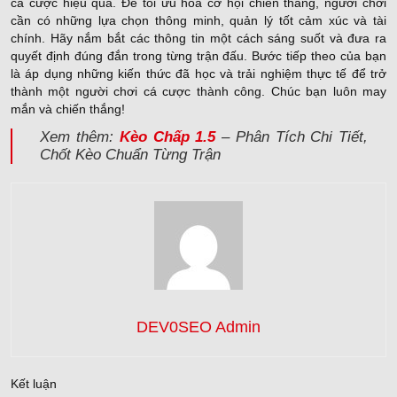
cá cược hiệu quả. Để tối ưu hóa cơ hội chiến thắng, người chơi
cần có những lựa chọn thông minh, quản lý tốt cảm xúc và tài
chính. Hãy nắm bắt các thông tin một cách sáng suốt và đưa ra
quyết định đúng đắn trong từng trận đấu. Bước tiếp theo của bạn
là áp dụng những kiến thức đã học và trải nghiệm thực tế để trở
thành một người chơi cá cược thành công. Chúc bạn luôn may
mắn và chiến thắng!
Xem thêm:
Kèo Chấp 1.5
– Phân Tích Chi Tiết,
Chốt Kèo Chuẩn Từng Trận
DEV0SEO Admin
Kết luận