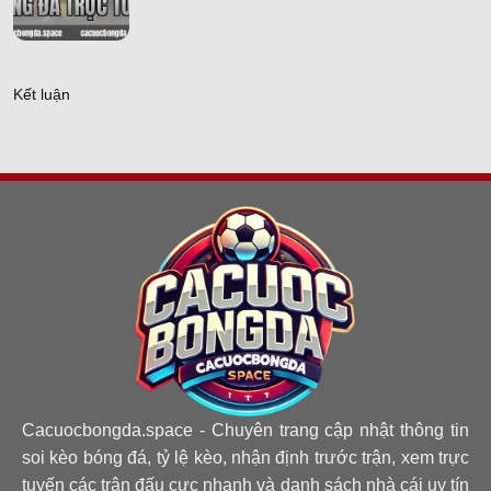
trực tuyến 88
Kết luận
Cacuocbongda.space
- Chuyên trang cập nhật thông tin
soi kèo bóng đá, tỷ lệ kèo, nhận định trước trận, xem trực
tuyến các trận đấu cực nhanh và danh sách nhà cái uy tín