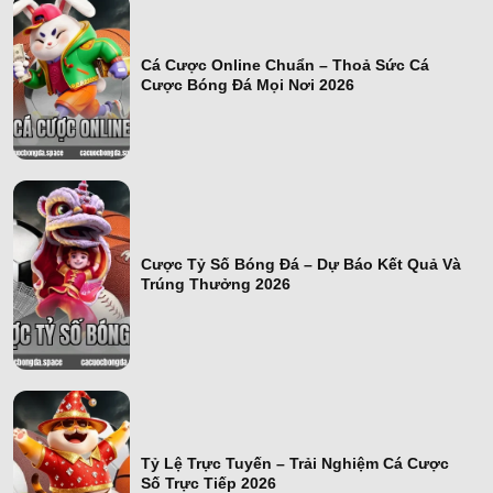
Cá Cược Online Chuẩn – Thoả Sức Cá
Cược Bóng Đá Mọi Nơi 2026
cá cược online
Cược Tỷ Số Bóng Đá – Dự Báo Kết Quả Và
Trúng Thưởng 2026
cược tỷ số bóng
đá
Tỷ Lệ Trực Tuyến – Trải Nghiệm Cá Cược
Số Trực Tiếp 2026