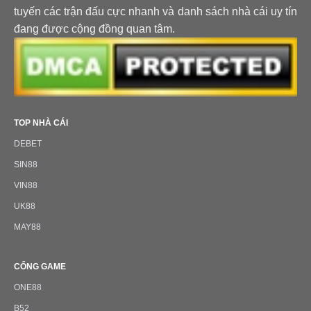
tuyến các trận đấu cực nhanh và danh sách nhà cái uy tín
đang được cộng đồng quan tâm.
TOP NHÀ CÁI
DEBET
SIN88
VIN88
UK88
MAY88
CỔNG GAME
ONE88
B52