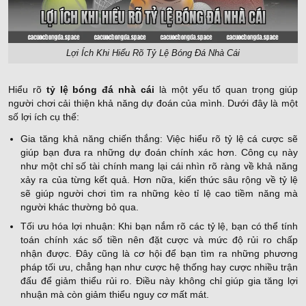
Lợi Ích Khi Hiểu Rõ Tỷ Lệ Bóng Đá Nhà Cái
Hiểu rõ
tỷ lệ bóng đá nhà cái
là một yếu tố quan trọng giúp
người chơi cải thiện khả năng dự đoán của mình. Dưới đây là một
số lợi ích cụ thể:
Gia tăng khả năng chiến thắng: Việc hiểu rõ tỷ lệ cá cược sẽ
giúp bạn đưa ra những dự đoán chính xác hơn. Công cụ này
như một chỉ số tài chính mang lại cái nhìn rõ ràng về khả năng
xảy ra của từng kết quả. Hơn nữa, kiến thức sâu rộng về tỷ lệ
sẽ giúp người chơi tìm ra những kèo tỉ lệ cao tiềm năng mà
người khác thường bỏ qua.
Tối ưu hóa lợi nhuận: Khi bạn nắm rõ các tỷ lệ, bạn có thể tính
toán chính xác số tiền nên đặt cược và mức độ rủi ro chấp
nhận được. Đây cũng là cơ hội để bạn tìm ra những phương
pháp tối ưu, chẳng hạn như cược hệ thống hay cược nhiều trận
đấu để giảm thiểu rủi ro. Điều này không chỉ giúp gia tăng lợi
nhuận mà còn giảm thiểu nguy cơ mất mát.