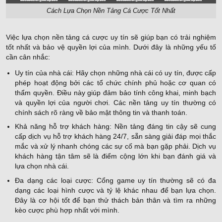
Cách Lựa Chọn Nền Tảng Cá Cược Tốt Nhất
Việc lựa chọn nền tảng cá cược uy tín sẽ giúp bạn có trải nghiệm
tốt nhất và bảo vệ quyền lợi của mình. Dưới đây là những yếu tố
cần cân nhắc:
Uy tín của nhà cái: Hãy chọn những nhà cái có uy tín, được cấp
phép hoạt động bởi các tổ chức chính phủ hoặc cơ quan có
thẩm quyền. Điều này giúp đảm bảo tính công khai, minh bạch
và quyền lợi của người chơi. Các nền tảng uy tín thường có
chính sách rõ ràng về bảo mật thông tin và thanh toán.
Khả năng hỗ trợ khách hàng: Nền tảng đáng tin cậy sẽ cung
cấp dịch vụ hỗ trợ khách hàng 24/7, sẵn sàng giải đáp mọi thắc
mắc và xử lý nhanh chóng các sự cố mà bạn gặp phải. Dịch vụ
khách hàng tận tâm sẽ là điểm cộng lớn khi bạn đánh giá và
lựa chọn nhà cái.
Đa dạng các loại cược: Cổng game uy tín thường sẽ có đa
dạng các loại hình cược và tỷ lệ khác nhau để bạn lựa chọn.
Đây là cơ hội tốt để bạn thử thách bản thân và tìm ra những
kèo cược phù hợp nhất với mình.