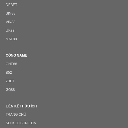
DEBET
SIN88
VIN88
UK88
MAY88
CỔNG GAME
ONE88
B52
ZBET
GO88
LIÊN KẾT HỮU ÍCH
TRANG CHỦ
SOI KÈO BÓNG ĐÁ