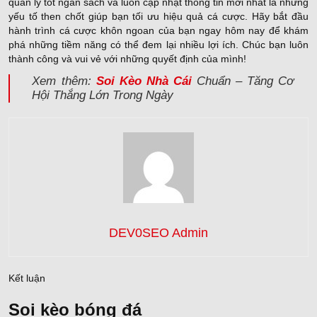
quản lý tốt ngân sách và luôn cập nhật thông tin mới nhất là những
yếu tố then chốt giúp bạn tối ưu hiệu quả cá cược. Hãy bắt đầu
hành trình cá cược khôn ngoan của bạn ngay hôm nay để khám
phá những tiềm năng có thể đem lại nhiều lợi ích. Chúc bạn luôn
thành công và vui vẻ với những quyết định của mình!
Xem thêm:
Soi Kèo Nhà Cái
Chuẩn – Tăng Cơ
Hội Thắng Lớn Trong Ngày
DEV0SEO Admin
Kết luận
Soi kèo bóng đá