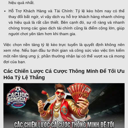
hiệu quả nhất.
Hỗ Trợ Khách Hàng và Tài Chính: Tỷ lệ kèo hôm nay có thể
thay đổi bất ngờ, vì vậy dịch vụ hỗ trợ khách hàng nhanh chóng
và hiệu quả là rất cần thiết. Bên cạnh đó, sự rõ ràng và nhanh
chóng trong các giao dịch tài chính cũng là điểm cộng lớn, giúp
người chơi yên tâm hơn khi tham gia.
Việc chọn nền tảng tỷ lệ kèo trực tuyến là quyết định không nên
xem nhẹ. Nếu bạn đầu tư thời gian và công sức vào việc tìm kiếm
một nền tảng ưng ý, phần thưởng nhận lại có thể vượt xa cả mong
đợi của bạn.
Các Chiến Lược Cá Cược Thông Minh Để Tối Ưu
Hóa Tỷ Lệ Thắng