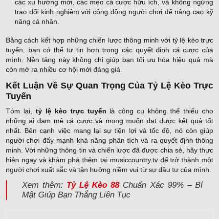
các xu hướng mới, các mẹo cá cược hữu ích, và không ngừng
trao đổi kinh nghiệm với cộng đồng người chơi để nâng cao kỹ
năng cá nhân.
Bằng cách kết hợp những chiến lược thông minh với tỷ lệ kèo trực
tuyến, bạn có thể tự tin hơn trong các quyết định cá cược của
mình. Nền tảng này không chỉ giúp bạn tối ưu hóa hiệu quả mà
còn mở ra nhiều cơ hội mới đáng giá.
Kết Luận Về Sự Quan Trọng Của Tỷ Lệ Kèo Trực
Tuyến
Tóm lại,
tỷ lệ kèo trực tuyến
là công cụ không thể thiếu cho
những ai đam mê cá cược và mong muốn đạt được kết quả tốt
nhất. Bên cạnh việc mang lại sự tiện lợi và tốc độ, nó còn giúp
người chơi đẩy mạnh khả năng phân tích và ra quyết định thông
minh. Với những thông tin và chiến lược đã được chia sẻ, hãy thực
hiện ngay và khám phá thêm tại musiccountry.tv để trở thành một
người chơi xuất sắc và tận hưởng niềm vui từ sự đầu tư của mình.
Xem thêm:
Tỷ Lệ Kèo 88
Chuẩn Xác 99% – Bí
Mật Giúp Bạn Thắng Liên Tục