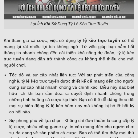
Lợi Ích Khi Sử Dụng Tỷ Lệ Kèo Trực Tuyến
Khi tham gia cá cược, việc sử dụng
tỷ lệ kèo trực tuyến
có thể
mang lại rất nhiều lợi ích không ngờ. Từ việc giúp bạn nắm bắt
thông tin nhanh chóng đến cải thiện khả năng dự đoán, tỷ lệ kèo
trực tuyến đang dần trở thành công cụ không thể thiếu cho mỗi
người chơi.
Tốc độ và sự cập nhật liên tục: Với sự phát triển của công
nghệ, tỷ lệ kèo trực tuyến được thiết kế để mang đến cho người
dùng sự cập nhật nhanh chóng và chính xác. Điều này đặc biệt
hữu ích khi bạn cần đưa ra quyết định nhanh chóng trong
những tình huống cá cược kịp thời. Bạn có thể dễ dàng theo dõi
mọi sự biến động tỷ lệ kèo hôm nay mà không bị bỏ lỡ bất kỳ
cơ hội nào.
Sự phong phú về lựa chọn: Không chỉ đơn thuần là cung cấp tỷ
lệ cược, nhiều cổng game uy tín còn mang đến cho người chơi
sự đa dạng về sản phẩm cá cược. Bạn có thể tìm thấy mọi thứ