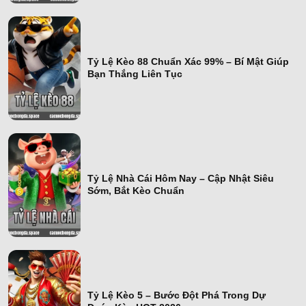
Tỷ Lệ Kèo 88 Chuẩn Xác 99% – Bí Mật Giúp
Bạn Thắng Liên Tục
tỷ lệ kèo 88
Tỷ Lệ Nhà Cái Hôm Nay – Cập Nhật Siêu
Sớm, Bắt Kèo Chuẩn
tỷ lệ nhà cái
Tỷ Lệ Kèo 5 – Bước Đột Phá Trong Dự