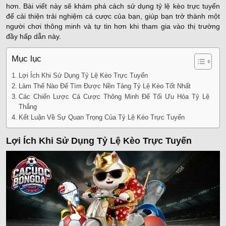
hơn. Bài viết này sẽ khám phá cách sử dụng tỷ lệ kèo trực tuyến
để cải thiện trải nghiệm cá cược của bạn, giúp bạn trở thành một
người chơi thông minh và tự tin hơn khi tham gia vào thị trường
đầy hấp dẫn này.
Mục lục
Lợi Ích Khi Sử Dụng Tỷ Lệ Kèo Trực Tuyến
Làm Thế Nào Để Tìm Được Nền Tảng Tỷ Lệ Kèo Tốt Nhất
Các Chiến Lược Cá Cược Thông Minh Để Tối Ưu Hóa Tỷ Lệ
Thắng
Kết Luận Về Sự Quan Trọng Của Tỷ Lệ Kèo Trực Tuyến
Lợi Ích Khi Sử Dụng Tỷ Lệ Kèo Trực Tuyến