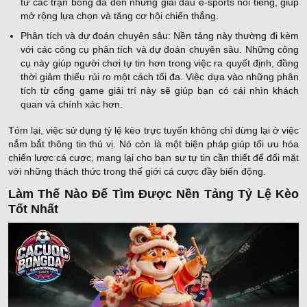
từ các trận bóng đá đến những giải đấu e-sports nổi tiếng, giúp
mở rộng lựa chọn và tăng cơ hội chiến thắng.
Phân tích và dự đoán chuyên sâu: Nền tảng này thường đi kèm
với các công cụ phân tích và dự đoán chuyên sâu. Những công
cụ này giúp người chơi tự tin hơn trong việc ra quyết định, đồng
thời giảm thiểu rủi ro một cách tối đa. Việc dựa vào những phân
tích từ cổng game giải trí này sẽ giúp bạn có cái nhìn khách
quan và chính xác hơn.
Tóm lại, việc sử dụng tỷ lệ kèo trực tuyến không chỉ dừng lại ở việc
nắm bắt thông tin thú vị. Nó còn là một biện pháp giúp tối ưu hóa
chiến lược cá cược, mang lại cho bạn sự tự tin cần thiết để đối mặt
với những thách thức trong thế giới cá cược đầy biến động.
Làm Thế Nào Để Tìm Được Nền Tảng Tỷ Lệ Kèo
Tốt Nhất