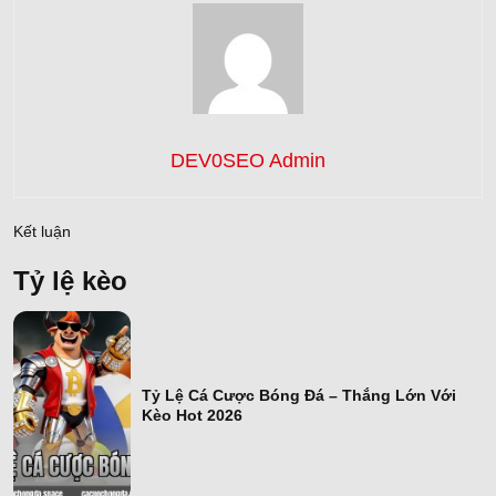
DEV0SEO Admin
Kết luận
Tỷ lệ kèo
Tỷ Lệ Cá Cược Bóng Đá – Thắng Lớn Với
Kèo Hot 2026
tỷ lệ cá cược
bóng đá