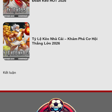
Đoán Kèo HOT 2026
tỷ lệ kèo 5
Tỷ Lệ Kèo Nhà Cái – Khám Phá Cơ Hội
Thắng Lớn 2026
tỷ lệ kèo nhà cái
Kết luận