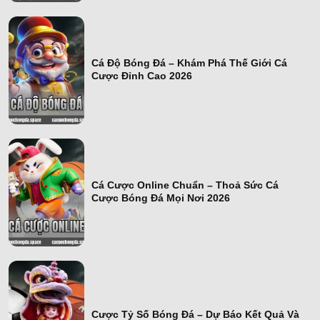
Cá Độ Bóng Đá – Khám Phá Thế Giới Cá
Cược Đỉnh Cao 2026
cá độ bóng đá
Cá Cược Online Chuẩn – Thoả Sức Cá
Cược Bóng Đá Mọi Nơi 2026
cá cược online
Cược Tỷ Số Bóng Đá – Dự Báo Kết Quả Và