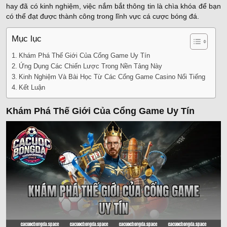
hay đã có kinh nghiệm, việc nắm bắt thông tin là chìa khóa để bạn
có thể đạt được thành công trong lĩnh vực cá cược bóng đá.
Mục lục
Khám Phá Thế Giới Của Cổng Game Uy Tín
Ứng Dụng Các Chiến Lược Trong Nền Tảng Này
Kinh Nghiệm Và Bài Học Từ Các Cổng Game Casino Nổi Tiếng
Kết Luận
Khám Phá Thế Giới Của Cổng Game Uy Tín