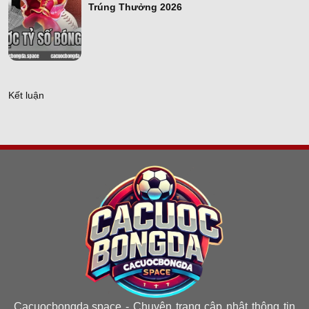
Trúng Thưởng 2026
cược tỷ số bóng
đá
Kết luận
Cacuocbongda.space
- Chuyên trang cập nhật thông tin