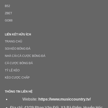
B52
ZBET
GO88
LIÊN KẾT HỮU ÍCH
TRANG CHỦ
SOI KÈO BÓNG ĐÁ
NHÀ CÁI CÁ CƯỢC BÓNG ĐÁ
CÁ CƯỢC BÓNG ĐÁ
TỶ LỆ KÈO
KÈO CƯỢC CHẤP
THÔNG TIN LIÊN HỆ
Website:
https://www.musiccountry.tv/
Địa chỉ: 43/29 Phan Văn Đối, Xã Bà Điểm, Huyện Hóc