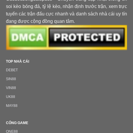
soi kèo bóng đá, tỷ lệ kèo, nhận định trước trận, xem trực
tuyến các trận đấu cực nhanh và danh sách nhà cái uy tín
đang được cộng đồng quan tâm.
TOP NHÀ CÁI
DEBET
SIN88
VIN88
UK88
MAY88
CỔNG GAME
ONE88