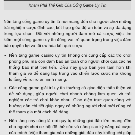
Khám Phá Thế Giới Của Cổng Game Uy Tín
Nền tảng cổng game uy tín là nơi mang đến cho người chơi những
trải nghiệm cược đỉnh cao, kết hợp giữa độ an toàn và sự đa dạng
trong lựa chọn. Đối với những người đam mê cá cược, việc tìm
kiếm một cổng game uy tín đóng vai trò quan trọng trong việc đảm
bảo quyền lợi và tối ưu hóa kết quả cược.
Nền tảng game casino uy tín không chỉ cung cấp các trò chơi
phong phú mà còn đảm bảo an toàn cho người chơi qua các hệ
thống bảo mật tiên tiến. Điều này giúp bạn yên tâm hơn khi
tham gia và dễ dàng tập trung vào chiến lược cược mà không
lo lắng về rủi ro an ninh mạng.
Các cổng game giải trí uy tín thường có giao diện thân thiện và
dễ sử dụng, giúp người chơi nhanh chóng làm quen và trải
nghiệm các trò chơi khác nhau. Giao diện trực quan cùng với
hướng dẫn chi tiết giúp ngay cả những người chơi mới cũng có
thể tham gia một cách dễ dàng.
Nền tảng này cũng là nơi quy tụ những giải đấu lớn, mang đến
cho người chơi cơ hội để thử sức và nâng cao kỹ năng cá cược
của mình. Việc tham gia vào những giải đấu này không chỉ giúp