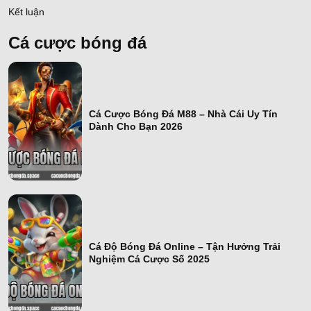
Kết luận
Cá cược bóng đá
Cá Cược Bóng Đá M88 – Nhà Cái Uy Tín
Dành Cho Bạn 2026
cá cược bóng
đá m88
Cá Độ Bóng Đá Online – Tận Hưởng Trải
Nghiệm Cá Cược Số 2025
cá độ bóng đá
online