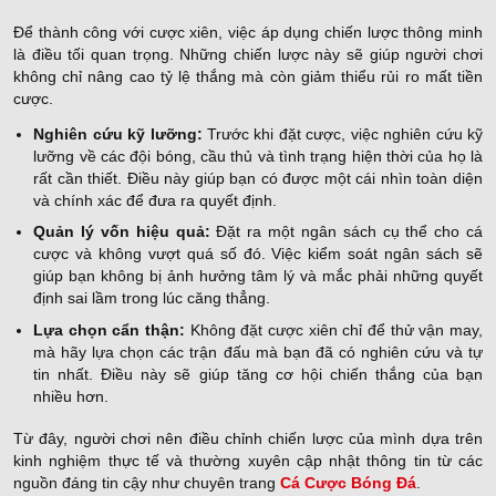
Để thành công với cược xiên, việc áp dụng chiến lược thông minh
là điều tối quan trọng. Những chiến lược này sẽ giúp người chơi
không chỉ nâng cao tỷ lệ thắng mà còn giảm thiểu rủi ro mất tiền
cược.
Nghiên cứu kỹ lưỡng:
Trước khi đặt cược, việc nghiên cứu kỹ
lưỡng về các đội bóng, cầu thủ và tình trạng hiện thời của họ là
rất cần thiết. Điều này giúp bạn có được một cái nhìn toàn diện
và chính xác để đưa ra quyết định.
Quản lý vốn hiệu quả:
Đặt ra một ngân sách cụ thể cho cá
cược và không vượt quá số đó. Việc kiểm soát ngân sách sẽ
giúp bạn không bị ảnh hưởng tâm lý và mắc phải những quyết
định sai lầm trong lúc căng thẳng.
Lựa chọn cẩn thận:
Không đặt cược xiên chỉ để thử vận may,
mà hãy lựa chọn các trận đấu mà bạn đã có nghiên cứu và tự
tin nhất. Điều này sẽ giúp tăng cơ hội chiến thắng của bạn
nhiều hơn.
Từ đây, người chơi nên điều chỉnh chiến lược của mình dựa trên
kinh nghiệm thực tế và thường xuyên cập nhật thông tin từ các
nguồn đáng tin cậy như
chuyên trang
Cá Cược Bóng Đá
.