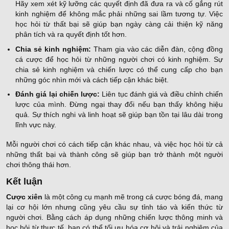
Hãy xem xét kỹ lưỡng các quyết định đã đưa ra và cố gắng rút
kinh nghiệm để không mắc phải những sai lầm tương tự. Việc
học hỏi từ thất bại sẽ giúp bạn ngày càng cải thiện kỹ năng
phân tích và ra quyết định tốt hơn.
Chia sẻ kinh nghiệm:
Tham gia vào các diễn đàn, cộng đồng
cá cược để học hỏi từ những người chơi có kinh nghiệm. Sự
chia sẻ kinh nghiệm và chiến lược có thể cung cấp cho bạn
những góc nhìn mới và cách tiếp cận khác biệt.
Đánh giá lại chiến lược:
Liên tục đánh giá và điều chỉnh chiến
lược của mình. Đừng ngại thay đổi nếu bạn thấy không hiệu
quả. Sự thích nghi và linh hoạt sẽ giúp bạn tồn tại lâu dài trong
lĩnh vực này.
Mỗi người chơi có cách tiếp cận khác nhau, và việc học hỏi từ cả
những thất bại và thành công sẽ giúp bạn trở thành một người
chơi thông thái hơn.
Kết luận
Cược xiên
là một công cụ mạnh mẽ trong cá cược bóng đá, mang
lại cơ hội lớn nhưng cũng yêu cầu sự tỉnh táo và kiến thức từ
người chơi. Bằng cách áp dụng những chiến lược thông minh và
học hỏi từ thực tế, bạn có thể tối ưu hóa cơ hội và trải nghiệm của