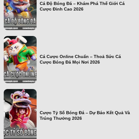
Cá Độ Bóng Đá – Khám Phá Thế Giới Cá
Cược Đỉnh Cao 2026
cá độ bóng đá
Cá Cược Online Chuẩn – Thoả Sức Cá
Cược Bóng Đá Mọi Nơi 2026
cá cược online
Cược Tỷ Số Bóng Đá – Dự Báo Kết Quả Và
Trúng Thưởng 2026
cược tỷ số bóng
đá