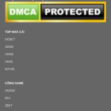
TOP NHÀ CÁI
DEBET
SIN88
VIN88
UK88
MAY88
CỔNG GAME
ONE88
B52
ZBET