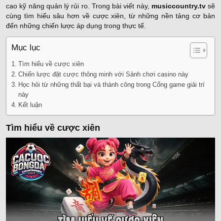
cao kỹ năng quản lý rủi ro. Trong bài viết này,
musiccountry.tv
sẽ
cùng tìm hiểu sâu hơn về cược xiên, từ những nền tảng cơ bản
đến những chiến lược áp dụng trong thực tế.
Mục lục
Tìm hiểu về cược xiên
Chiến lược đặt cược thông minh với Sảnh chơi casino này
Học hỏi từ những thất bại và thành công trong Cổng game giải trí
này
Kết luận
Tìm hiểu về cược xiên