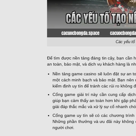
Các yếu tố 
Để tìm được nền tảng đáng tin cậy, bạn cần 
an toàn, bảo mật, và dịch vụ khách hàng là nh
Nền tảng game casino sẽ luôn đặt sự an to
một cách minh bạch và bảo mật. Bạn nên 
kiểm định uy tín để tránh các rủi ro không 
Cổng game giải trí này cần cung cấp dịch
giúp bạn cảm thấy an toàn hơn khi gặp phải
giải đáp thắc mắc và xử lý sự cố nhanh ch
Cổng game uy tín sẽ có các chương trình k
Những phần thưởng và ưu đãi này không c
người chơi.