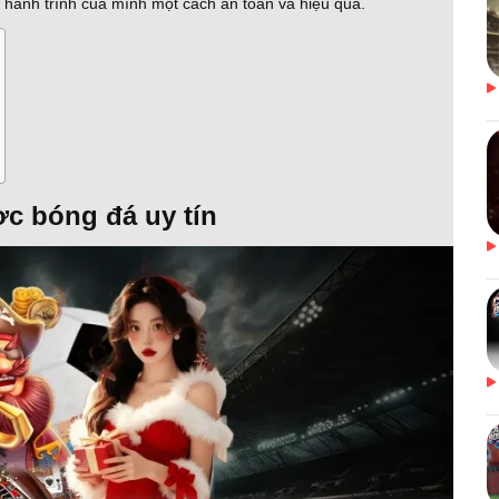
 hành trình của mình một cách an toàn và hiệu quả.
L
đ
c
Đ
t
n
ợc bóng đá uy tín
K
n
n
c