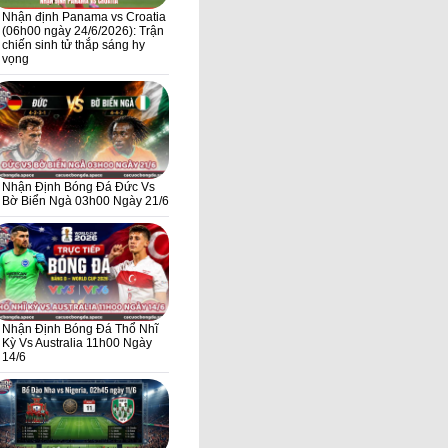
Nhận định Panama vs Croatia
(06h00 ngày 24/6/2026): Trận
chiến sinh tử thắp sáng hy
vọng
hận Định Bóng Đá Đức Vs
ờ Biển Ngà 03h00 Ngày
1/6
Nhận Định Bóng Đá Đức Vs
Bờ Biển Ngà 03h00 Ngày 21/6
hận Định Bóng Đá Thổ
hĩ Kỳ Vs Australia 11h00
gày 14/6
Nhận Định Bóng Đá Thổ Nhĩ
Kỳ Vs Australia 11h00 Ngày
14/6
ồ Đào Nha vs Nigeria,
2h45 ngày 11/6