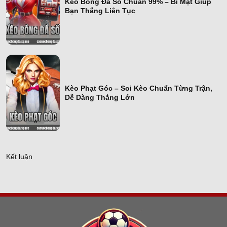
Kèo Bóng Đá Số Chuẩn 99% – Bí Mật Giúp
Bạn Thắng Liên Tục
kèo bóng đá số
Kèo Phạt Góc – Soi Kèo Chuẩn Từng Trận,
Dễ Dàng Thắng Lớn
kèo phạt góc
Kết luận