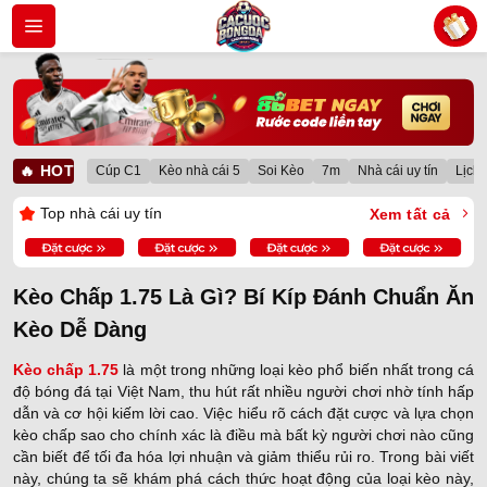
Bỏ
qua
nội
dung
🔥 HOT
Cúp C1
Kèo nhà cái 5
Soi Kèo
7m
Nhà cái uy tín
Lịch 
Top nhà cái uy tín
Xem tất cả
Kèo Chấp 1.75 Là Gì? Bí Kíp Đánh Chuẩn Ăn
Kèo Dễ Dàng
Kèo chấp 1.75
là một trong những loại kèo phổ biến nhất trong cá
độ bóng đá tại Việt Nam, thu hút rất nhiều người chơi nhờ tính hấp
dẫn và cơ hội kiếm lời cao. Việc hiểu rõ cách đặt cược và lựa chọn
kèo chấp sao cho chính xác là điều mà bất kỳ người chơi nào cũng
cần biết để tối đa hóa lợi nhuận và giảm thiểu rủi ro. Trong bài viết
này, chúng ta sẽ khám phá cách thức hoạt động của loại kèo này,