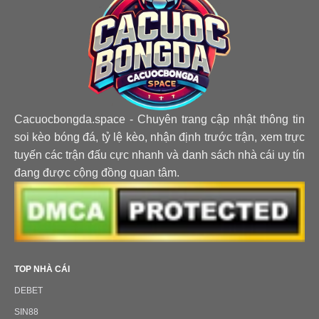
Cacuocbongda.space
- Chuyên trang cập nhật thông tin
soi kèo bóng đá, tỷ lệ kèo, nhận định trước trận, xem trực
tuyến các trận đấu cực nhanh và danh sách nhà cái uy tín
đang được cộng đồng quan tâm.
TOP NHÀ CÁI
DEBET
SIN88