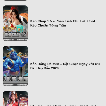
Kèo Chấp 1.5 – Phân Tích Chi Tiết, Chốt
Kèo Chuẩn Từng Trận
kèo chấp 1.5
Kèo Bóng Đá M88 – Đặt Cược Ngay Với Ưu
Đãi Hấp Dẫn 2026
kèo bóng đá
m88