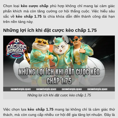
Chọn loại
kèo cược chấp
phù hợp không chỉ mang lại cảm giác
phấn khích mà còn tăng cường cơ hội thắng cuộc. Việc hiểu sâu
sắc về
kèo chấp 1.75
là chìa khóa dẫn đến thành công dài hạn
trên nền tảng này.
Những lợi ích khi đặt cược kèo chấp 1.75
Những lợi ích khi đặt cược kèo chấp 1.75
Việc chọn lựa
kèo chấp 1.75
mang lại không chỉ là cảm giác thử
thách, mà còn cung cấp nhiều cơ hội để gia tăng lợi nhuận. Đây là