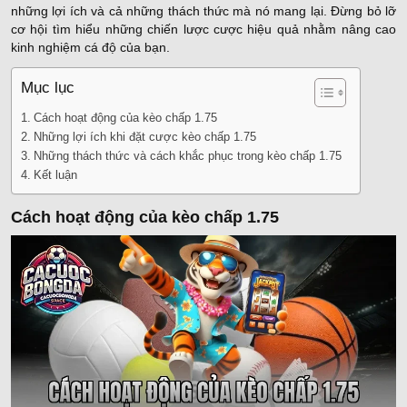
những lợi ích và cả những thách thức mà nó mang lại. Đừng bỏ lỡ
cơ hội tìm hiểu những chiến lược cược hiệu quả nhằm nâng cao
kinh nghiệm cá độ của bạn.
Mục lục
Cách hoạt động của kèo chấp 1.75
Những lợi ích khi đặt cược kèo chấp 1.75
Những thách thức và cách khắc phục trong kèo chấp 1.75
Kết luận
Cách hoạt động của kèo chấp 1.75