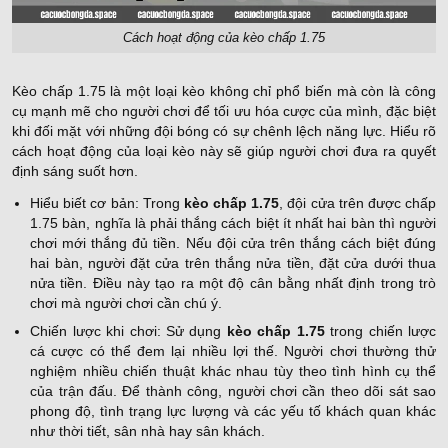
Cách hoạt động của kèo chấp 1.75
Kèo chấp 1.75 là một loại kèo không chỉ phổ biến mà còn là công
cụ mạnh mẽ cho người chơi để tối ưu hóa cược của mình, đặc biệt
khi đối mặt với những đội bóng có sự chênh lệch năng lực. Hiểu rõ
cách hoạt động của loại kèo này sẽ giúp người chơi đưa ra quyết
định sáng suốt hơn.
Hiểu biết cơ bản: Trong
kèo chấp 1.75
, đội cửa trên được chấp
1.75 bàn, nghĩa là phải thắng cách biệt ít nhất hai bàn thì người
chơi mới thắng đủ tiền. Nếu đội cửa trên thắng cách biệt đúng
hai bàn, người đặt cửa trên thắng nửa tiền, đặt cửa dưới thua
nửa tiền. Điều này tạo ra một độ cân bằng nhất định trong trò
chơi mà người chơi cần chú ý.
Chiến lược khi chơi: Sử dụng
kèo chấp 1.75
trong chiến lược
cá cược có thể đem lại nhiều lợi thế. Người chơi thường thử
nghiệm nhiều chiến thuật khác nhau tùy theo tình hình cụ thể
của trận đấu. Để thành công, người chơi cần theo dõi sát sao
phong độ, tình trạng lực lượng và các yếu tố khách quan khác
như thời tiết, sân nhà hay sân khách.