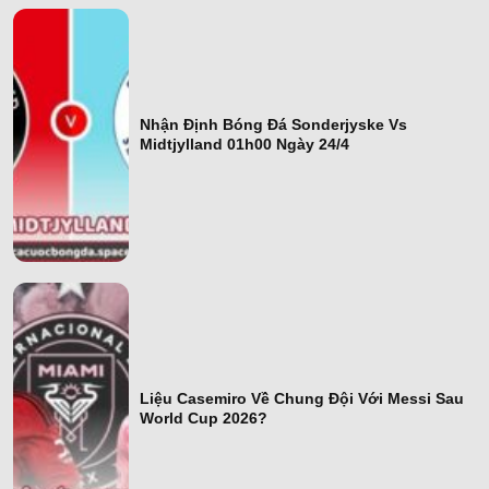
Nhận Định Bóng Đá Sonderjyske Vs
Nhận Định Bóng
Midtjylland 01h00 Ngày 24/4
Đá Sonderjyske
Vs Midtjylland
01h00 Ngày
24/4
Liệu Casemiro Về Chung Đội Với Messi Sau
Liệu Casemiro
World Cup 2026?
Về Chung Đội
Với Messi Sau
World Cup