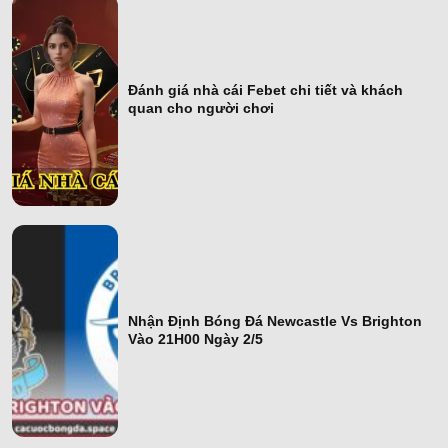
Đánh giá nhà cái Febet chi tiết và khách
quan cho người chơi
Đánh giá nhà
cái Febet chi tiết
và khách quan
cho người chơi
Nhận Định Bóng Đá Newcastle Vs Brighton
Vào 21H00 Ngày 2/5
Nhận Định Bóng
Đá Newcastle
Vs Brighton Vào
21H00 Ngày 2/5