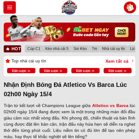
Bỏ
qua
nội
dung
🔥 HOT
Cúp C1
Kèo nhà cái 5
Soi Kèo
7m
Nhà cái uy tín
Lịch 
Top nhà cái uy tín
Xem tất cả
Nhận Định Bóng Đá Atletico Vs Barca Lúc
02h00 Ngày 15/4
Trận tứ kết lượt về Champions League giữa
Atletico vs Barca
lúc
02h00 ngày 15/4 đang được xem là một trong những màn đối đầu
giàu cảm xúc nhất vòng đấu. Khi phong độ, chiến thuật và bản lĩnh
cùng được đặt lên bàn cân, trận đấu này hứa hẹn sẽ diễn ra nghẹt
thở đến từng phút cuối. Liệu niềm tin có đủ lớn để tạo nên phép
màu, hay thực tế khắc nghiệt sẽ lên tiếng?