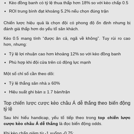
Kèo đồng banh có tỷ lệ thua thấp hơn 18% so với kèo chấp 0.5
ROI trung bình đạt khoảng 5.2% nếu chọn đúng trận
Chiến lược hiệu quả là chọn đội có phong độ ổn định nhưng bị
đánh giá thấp hơn do yếu tố sân khách.
Kèo 0.5 mang tính “được ăn cả, ngã về không”. Tuy rủi ro cao
hơn, nhưng:
Tỷ lệ lợi nhuận cao hơn khoảng 12% so với kèo đồng banh
Phù hợp khi đội cửa trên có động lực mạnh
Một số chỉ số cần theo dõi:
Tỷ lệ thắng sân nhà ≥ 60%
Hiệu suất ghi bàn ≥ 1.7 bàn/trận
Top chiến lược cược kèo châu Á dễ thắng theo biến động
tỷ lệ
Sau khi hiểu handicap, yếu tố tiếp theo trong
top chiến lược
cược kèo châu Á dễ thắng
là đọc biến động odds.
Khi kèo chấp giảm từ -1 xuống -0.75: