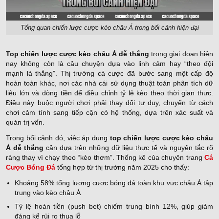
Tổng quan chiến lược cược kèo châu Á trong bối cảnh hiện đại
Top chiến lược cược kèo châu Á dễ thắng
trong giai đoạn hiện
nay không còn là câu chuyện dựa vào linh cảm hay “theo đội
mạnh là thắng”. Thị trường cá cược đã bước sang một cấp độ
hoàn toàn khác, nơi các nhà cái sử dụng thuật toán phân tích dữ
liệu lớn và dòng tiền để điều chỉnh tỷ lệ kèo theo thời gian thực.
Điều này buộc người chơi phải thay đổi tư duy, chuyển từ cách
chơi cảm tính sang tiếp cận có hệ thống, dựa trên xác suất và
quản trị vốn.
Trong bối cảnh đó, việc áp dụng
top chiến lược cược kèo châu
Á dễ thắng
cần dựa trên những dữ liệu thực tế và nguyên tắc rõ
ràng thay vì chạy theo “kèo thơm”. Thống kê của chuyên trang
Cá
Cược Bóng Đá
tổng hợp từ thị trường năm 2025 cho thấy:
Khoảng 58% tổng lượng cược bóng đá toàn khu vực châu Á tập
trung vào kèo châu Á
Tỷ lệ hoàn tiền (push bet) chiếm trung bình 12%, giúp giảm
đáng kể rủi ro thua lỗ