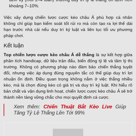
khoảng 7–10%.
Việc xây dựng chiến lược cược kèo châu Á phù hợp cá nhân
không chỉ giúp bạn kiểm soát tốt rủi ro mà còn tạo ra lợi thế dài
hạn trước nhà cái nếu duy trì kỷ luật và liên tục tối ưu phương
pháp chơi.
Kết luận
Top chiến lược cược kèo châu Á dễ thắng
là sự kết hợp giữa
phân tích handicap, dữ liệu trận đấu, biến động tỷ lệ và tâm lý thị
trường. Không có phương pháp nào đảm bảo chiến thắng tuyệt
đối, nhưng việc áp dụng đúng nguyên tắc có thể giúp duy trì lợi
nhuận ổn định. Điều quan trọng không nằm ở việc thắng nhiều
kèo, mà là chọn đúng kèo có giá trị và duy trì kỷ luật. Khi hiểu rõ
bản chất và vận dụng linh hoạt, chiến lược cược kèo châu Á sẽ trở
thành nền tảng vững chắc cho mọi quyết định cá cược.
Xem thêm:
Chiến Thuật Bắt Kèo Live
Giúp
Tăng Tỷ Lệ Thắng Lên Tới 99%