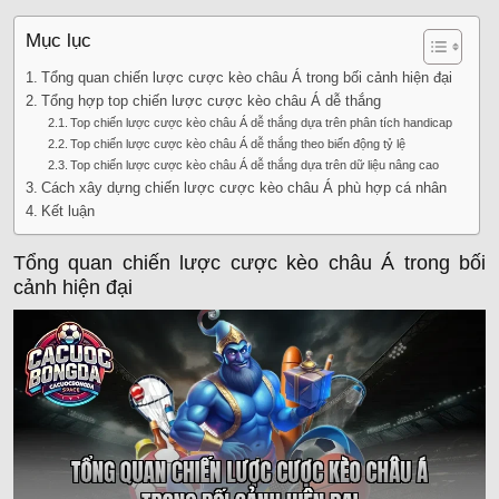
Mục lục
Tổng quan chiến lược cược kèo châu Á trong bối cảnh hiện đại
Tổng hợp top chiến lược cược kèo châu Á dễ thắng
Top chiến lược cược kèo châu Á dễ thắng dựa trên phân tích handicap
Top chiến lược cược kèo châu Á dễ thắng theo biến động tỷ lệ
Top chiến lược cược kèo châu Á dễ thắng dựa trên dữ liệu nâng cao
Cách xây dựng chiến lược cược kèo châu Á phù hợp cá nhân
Kết luận
Tổng quan chiến lược cược kèo châu Á trong bối
cảnh hiện đại