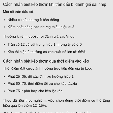
Cách nhận biết kèo thơm khi trận đấu bị đánh giá sai nhịp
Một số trận đấu có:
Nhiều cú sút nhưng ít bàn thắng
Kiểm soát bóng cao nhưng thiếu hiệu quả
Thường khiến người chơi đánh giá sai. Ví dụ:
Trận có 12 cú sút trong hiệp 1 nhưng tỷ số 0-0
Kèo tài hiệp 2 thường có xác suất nổ lên tới 66%
Cách nhận biết kèo thơm qua thời điểm vào kèo
Thời điểm đặt cược ảnh hưởng trực tiếp đến giá trị kèo:
Phút 25–35: dễ xác định xu hướng hiệp 1
Phút 60–70: thời điểm tối ưu cho kèo tài/xỉu
Phút 75+: phù hợp cho kèo lật kèo
Theo dữ liệu thực nghiệm, việc chọn đúng thời điểm có thể tăng
hiệu quả lên thêm 12–15%.