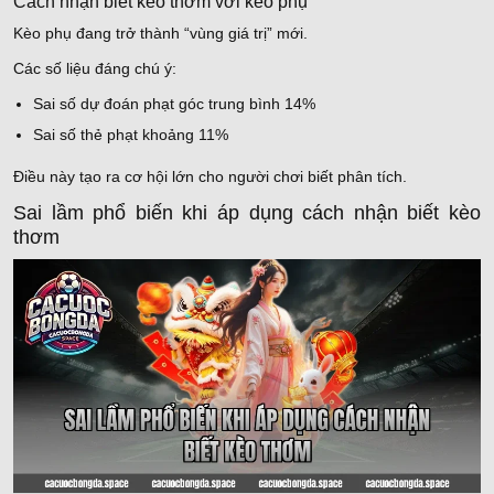
Cách nhận biết kèo thơm với kèo phụ
Kèo phụ đang trở thành “vùng giá trị” mới.
Các số liệu đáng chú ý:
Sai số dự đoán phạt góc trung bình 14%
Sai số thẻ phạt khoảng 11%
Điều này tạo ra cơ hội lớn cho người chơi biết phân tích.
Sai lầm phổ biến khi áp dụng cách nhận biết kèo
thơm