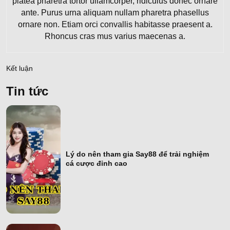
platea pharetra tortor ullamcorper, ridiculus donec ornare
ante. Purus urna aliquam nullam pharetra phasellus
ornare non. Etiam orci convallis habitasse praesent a.
Rhoncus cras mus varius maecenas a.
Kết luận
Tin tức
Lý do nên tham gia Say88 để trải nghiệm
cá cược đỉnh cao
Lý do nên tham
gia Say88 để
trải nghiệm cá
cược đỉnh cao