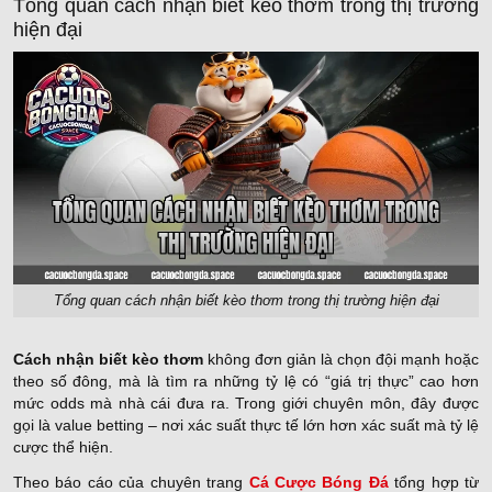
Tổng quan cách nhận biết kèo thơm trong thị trường
hiện đại
Tổng quan cách nhận biết kèo thơm trong thị trường hiện đại
Cách nhận biết kèo thơm
không đơn giản là chọn đội mạnh hoặc
theo số đông, mà là tìm ra những tỷ lệ có “giá trị thực” cao hơn
mức odds mà nhà cái đưa ra. Trong giới chuyên môn, đây được
gọi là value betting – nơi xác suất thực tế lớn hơn xác suất mà tỷ lệ
cược thể hiện.
Theo báo cáo của chuyên trang
Cá Cược Bóng Đá
tổng hợp từ