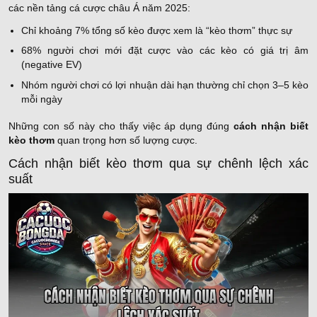
các nền tảng cá cược châu Á năm 2025:
Chỉ khoảng 7% tổng số kèo được xem là “kèo thơm” thực sự
68% người chơi mới đặt cược vào các kèo có giá trị âm
(negative EV)
Nhóm người chơi có lợi nhuận dài hạn thường chỉ chọn 3–5 kèo
mỗi ngày
Những con số này cho thấy việc áp dụng đúng
cách nhận biết
kèo thơm
quan trọng hơn số lượng cược.
Cách nhận biết kèo thơm qua sự chênh lệch xác
suất