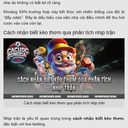
nhẹ dù không có bất lợi rõ ràng
Khoảng 54% trường hợp này kết thúc với chiến thắng của đội bị
“đẩy odds”. Đây là dấu hiệu của việc nhà cái điều chỉnh để thu hút
cược vào cửa còn lại.
Cách nhận biết kèo thơm qua phân tích nhịp trận
Cách nhận biết kèo thơm qua phân tích nhịp trận
Nhịp trận là yếu tố quan trọng trong
cách nhận biết kèo thơm
,
đặc biệt với live betting.