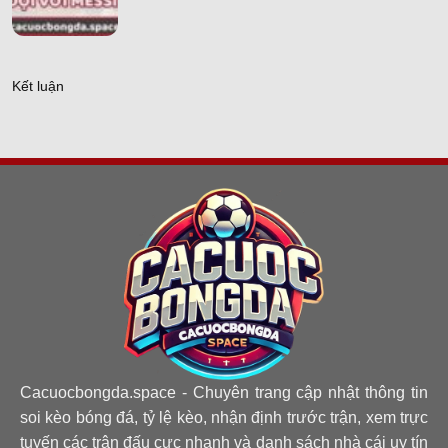
2026?
Kết luận
Cacuocbongda.space
- Chuyên trang cập nhật thông tin
soi kèo bóng đá, tỷ lệ kèo, nhận định trước trận, xem trực
tuyến các trận đấu cực nhanh và danh sách nhà cái uy tín