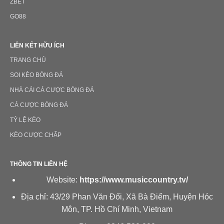
ZBET
GO88
LIÊN KẾT HỮU ÍCH
TRANG CHỦ
SOI KÈO BÓNG ĐÁ
NHÀ CÁI CÁ CƯỢC BÓNG ĐÁ
CÁ CƯỢC BÓNG ĐÁ
TỶ LỆ KÈO
KÈO CƯỢC CHẤP
THÔNG TIN LIÊN HỆ
Website:
https://www.musiccountry.tv/
Địa chỉ: 43/29 Phan Văn Đối, Xã Bà Điểm, Huyện Hóc
Môn, TP. Hồ Chí Minh, Vietnam