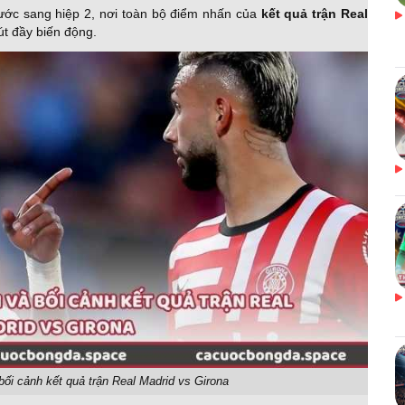
 bước sang hiệp 2, nơi toàn bộ điểm nhấn của
kết quả trận Real
út đầy biến động.
N
B
2
N
N
N
B
bối cảnh kết quả trận Real Madrid vs Girona
0