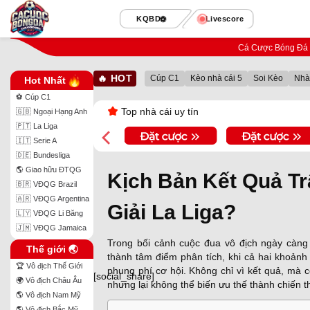
Bỏ
KQBD
Livescore
qua
nội
Cá Cược Bóng Đá
dung
🔥 HOT
Cúp C1
Kèo nhà cái 5
Soi Kèo
Nhà 
Hot Nhất
⚽ Cúp C1
Top nhà cái uy tín
🇬🇧 Ngoại Hạng Anh
🇵🇹 La Liga
🇮🇹 Serie A
🇩🇪 Bundesliga
🌎 Giao hữu ĐTQG
Kịch Bản Kết Quả Tr
🇧🇷 VĐQG Brazil
🇦🇷 VĐQG Argentina
Giải La Liga?
🇱🇾 VĐQG Li Băng
🇯🇲 VĐQG Jamaica
Trong bối cảnh cuộc đua vô địch ngày càng
Thế giới 🌏
thành tâm điểm phân tích, khi cả hai khoảnh
🏆 Vô địch Thế Giới
phung phí cơ hội. Không chỉ vì kết quả, mà c
[social_share]
🌍️ Vô địch Châu Âu
nhưng lại không thể biến ưu thế thành chiến t
🌎️️ Vô địch Nam Mỹ
🌎️ Vô địch Bắc Mỹ