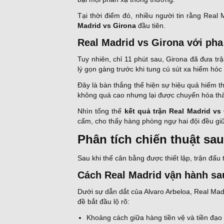
Tại thời điểm đó, nhiều người tin rằng Real
Madrid vs Girona
đầu tiên.
Real Madrid vs Girona với pha
Tuy nhiên, chỉ 11 phút sau, Girona đã đưa tr
lý gọn gàng trước khi tung cú sút xa hiểm hóc
Đây là bàn thắng thể hiện sự hiệu quả hiếm th
không quá cao nhưng lại được chuyển hóa th
Nhìn tổng thể
kết quả trận Real Madrid vs
cấm, cho thấy hàng phòng ngự hai đội đều giữ
Phân tích chiến thuật sau
Sau khi thế cân bằng được thiết lập, trận đấu 
Cách Real Madrid vận hành sau
Dưới sự dẫn dắt của Alvaro Arbeloa, Real Mad
đề bắt đầu lộ rõ:
Khoảng cách giữa hàng tiền vệ và tiền đạo 