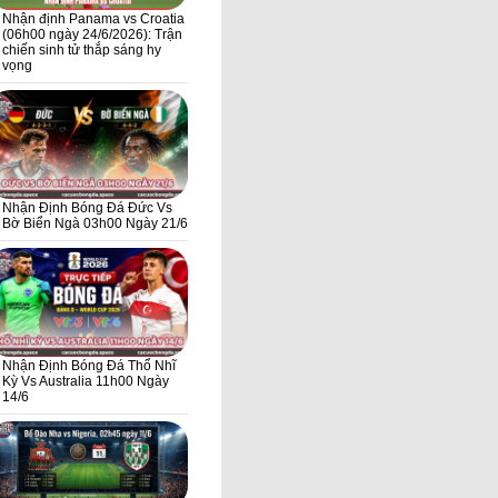
Nhận định Panama vs Croatia
(06h00 ngày 24/6/2026): Trận
chiến sinh tử thắp sáng hy
vọng
hận Định Bóng Đá Đức Vs
ờ Biển Ngà 03h00 Ngày
1/6
Nhận Định Bóng Đá Đức Vs
Bờ Biển Ngà 03h00 Ngày 21/6
hận Định Bóng Đá Thổ
hĩ Kỳ Vs Australia 11h00
gày 14/6
Nhận Định Bóng Đá Thổ Nhĩ
Kỳ Vs Australia 11h00 Ngày
14/6
ồ Đào Nha vs Nigeria,
2h45 ngày 11/6