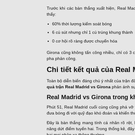
Trước khi các bàn thắng xuất hiện, Real Ma
thấy:
60% thời lượng kiểm soát bóng
6 cú sút nhưng chỉ 1 cú trúng khung thành
0 cơ hội rõ ràng được chuyển hóa
Girona cũng không tấn công nhiều, chỉ có 3 
pha phản công.
Chi tiết kết quả của Real
Toàn bộ diễn biến đáng chú ý nhất của trận đ
quả trận Real Madrid vs Girona
phản ánh sự 
Real Madrid vs Girona trong 
Phút 51, Real Madrid cuối cùng cũng phá vỡ 
đưa bóng đi với quỹ đạo khó đoán và khiến t
Đây là bàn thắng mang tính cá nhân rõ rệt,
năng dứt điểm tuyến hai. Trong thống kê, đây
bại mọi phản xạ thông thường.