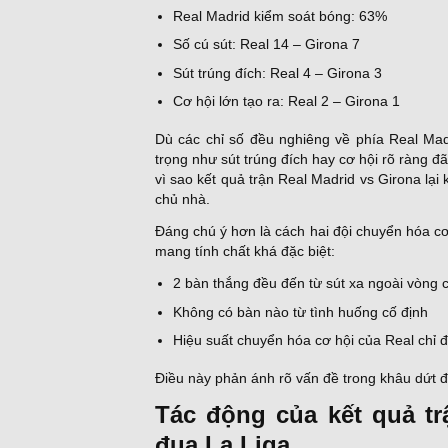
Real Madrid kiểm soát bóng: 63%
Số cú sút: Real 14 – Girona 7
Sút trúng đích: Real 4 – Girona 3
Cơ hội lớn tạo ra: Real 2 – Girona 1
Dù các chỉ số đều nghiêng về phía Real Ma
trọng như sút trúng đích hay cơ hội rõ ràng đã
vì sao kết quả trận Real Madrid vs Girona l
chủ nhà.
Đáng chú ý hơn là cách hai đội chuyển hóa c
mang tính chất khá đặc biệt:
2 bàn thắng đều đến từ sút xa ngoài vòng
Không có bàn nào từ tình huống cố định
Hiệu suất chuyển hóa cơ hội của Real chỉ 
Điều này phản ánh rõ vấn đề trong khâu dứt 
Tác động của kết quả tr
đua La Liga