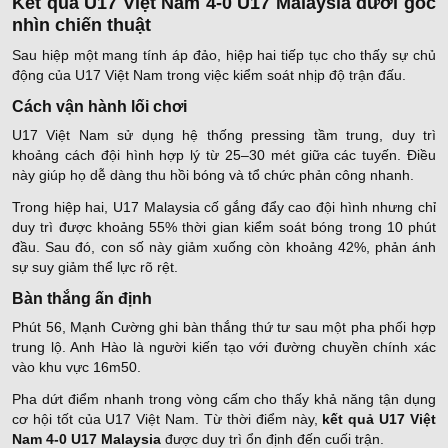
Kết quả U17 Việt Nam 4-0 U17 Malaysia dưới góc
nhìn chiến thuật
Sau hiệp một mang tính áp đảo, hiệp hai tiếp tục cho thấy sự chủ
động của U17 Việt Nam trong việc kiểm soát nhịp độ trận đấu.
Cách vận hành lối chơi
U17 Việt Nam sử dụng hệ thống pressing tầm trung, duy trì
khoảng cách đội hình hợp lý từ 25–30 mét giữa các tuyến. Điều
này giúp họ dễ dàng thu hồi bóng và tổ chức phản công nhanh.
Trong hiệp hai, U17 Malaysia cố gắng đẩy cao đội hình nhưng chỉ
duy trì được khoảng 55% thời gian kiểm soát bóng trong 10 phút
đầu. Sau đó, con số này giảm xuống còn khoảng 42%, phản ánh
sự suy giảm thể lực rõ rệt.
Bàn thắng ấn định
Phút 56, Mạnh Cường ghi bàn thắng thứ tư sau một pha phối hợp
trung lộ. Anh Hào là người kiến tạo với đường chuyền chính xác
vào khu vực 16m50.
Pha dứt điểm nhanh trong vòng cấm cho thấy khả năng tận dụng
cơ hội tốt của U17 Việt Nam. Từ thời điểm này,
kết quả U17 Việt
Nam 4-0 U17 Malaysia
được duy trì ổn định đến cuối trận.