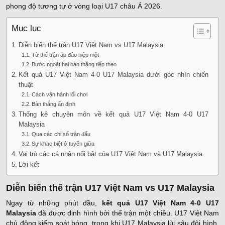
phong độ tương tự ở vòng loại U17 châu Á 2026.
Mục lục
Diễn biến thế trận U17 Việt Nam vs U17 Malaysia
Từ thế trận áp đảo hiệp một
Bước ngoặt hai bàn thắng tiếp theo
Kết quả U17 Việt Nam 4-0 U17 Malaysia dưới góc nhìn chiến
thuật
Cách vận hành lối chơi
Bàn thắng ấn định
Thống kê chuyên môn về kết quả U17 Việt Nam 4-0 U17
Malaysia
Qua các chỉ số trận đấu
Sự khác biệt ở tuyến giữa
Vai trò các cá nhân nổi bật của U17 Việt Nam và U17 Malaysia
Lời kết
Diễn biến thế trận U17 Việt Nam vs U17 Malaysia
Ngay từ những phút đầu,
kết quả U17 Việt Nam 4-0 U17
Malaysia
đã được định hình bởi thế trận một chiều. U17 Việt Nam
chủ động kiểm soát bóng, trong khi U17 Malaysia lùi sâu đội hình,