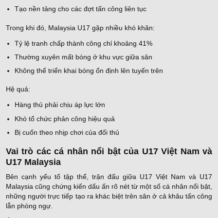
Tạo nền tảng cho các đợt tấn công liên tục
Trong khi đó, Malaysia U17 gặp nhiều khó khăn:
Tỷ lệ tranh chấp thành công chỉ khoảng 41%
Thường xuyên mất bóng ở khu vực giữa sân
Không thể triển khai bóng ổn định lên tuyến trên
Hệ quả:
Hàng thủ phải chịu áp lực lớn
Khó tổ chức phản công hiệu quả
Bị cuốn theo nhịp chơi của đối thủ
Vai trò các cá nhân nổi bật của U17 Việt Nam và
U17 Malaysia
Bên cạnh yếu tố tập thể, trận đấu giữa U17 Việt Nam và U17
Malaysia cũng chứng kiến dấu ấn rõ nét từ một số cá nhân nổi bật,
những người trực tiếp tạo ra khác biệt trên sân ở cả khâu tấn công
lẫn phòng ngự.