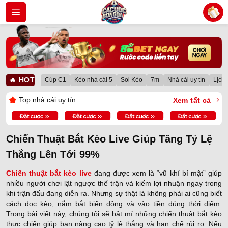
Bỏ
qua
nội
dung
🔥 HOT
Cúp C1
Kèo nhà cái 5
Soi Kèo
7m
Nhà cái uy tín
Lịch 
Top nhà cái uy tín
Xem tất cả
Chiến Thuật Bắt Kèo Live Giúp Tăng Tỷ Lệ
Thắng Lên Tới 99%
Chiến thuật bắt kèo live
đang được xem là “vũ khí bí mật” giúp
nhiều người chơi lật ngược thế trận và kiếm lợi nhuận ngay trong
khi trận đấu đang diễn ra. Nhưng sự thật là không phải ai cũng biết
cách đọc kèo, nắm bắt biến động và vào tiền đúng thời điểm.
Trong bài viết này, chúng tôi sẽ bật mí những chiến thuật bắt kèo
thực chiến giúp bạn nâng cao tỷ lệ thắng và hạn chế rủi ro. Nếu