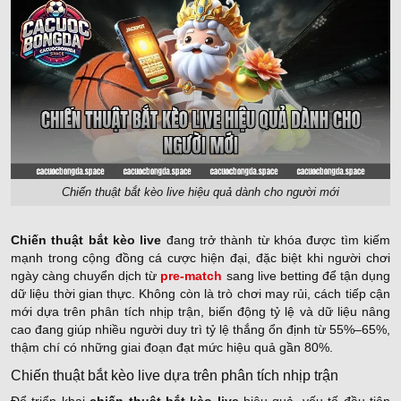
Chiến thuật bắt kèo live hiệu quả dành cho người mới
Chiến thuật bắt kèo live
đang trở thành từ khóa được tìm kiếm
mạnh trong cộng đồng cá cược hiện đại, đặc biệt khi người chơi
ngày càng chuyển dịch từ
pre-match
sang live betting để tận dụng
dữ liệu thời gian thực. Không còn là trò chơi may rủi, cách tiếp cận
mới dựa trên phân tích nhịp trận, biến động tỷ lệ và dữ liệu nâng
cao đang giúp nhiều người duy trì tỷ lệ thắng ổn định từ 55%–65%,
thậm chí có những giai đoạn đạt mức hiệu quả gần 80%.
Chiến thuật bắt kèo live dựa trên phân tích nhịp trận