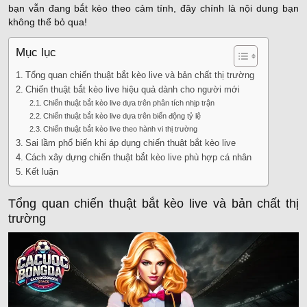
bạn vẫn đang bắt kèo theo cảm tính, đây chính là nội dung bạn
không thể bỏ qua!
Mục lục
Tổng quan chiến thuật bắt kèo live và bản chất thị trường
Chiến thuật bắt kèo live hiệu quả dành cho người mới
Chiến thuật bắt kèo live dựa trên phân tích nhịp trận
Chiến thuật bắt kèo live dựa trên biến động tỷ lệ
Chiến thuật bắt kèo live theo hành vi thị trường
Sai lầm phổ biến khi áp dụng chiến thuật bắt kèo live
Cách xây dựng chiến thuật bắt kèo live phù hợp cá nhân
Kết luận
Tổng quan chiến thuật bắt kèo live và bản chất thị
trường