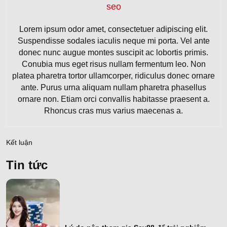
seo
Lorem ipsum odor amet, consectetuer adipiscing elit.
Suspendisse sodales iaculis neque mi porta. Vel ante
donec nunc augue montes suscipit ac lobortis primis.
Conubia mus eget risus nullam fermentum leo. Non
platea pharetra tortor ullamcorper, ridiculus donec ornare
ante. Purus urna aliquam nullam pharetra phasellus
ornare non. Etiam orci convallis habitasse praesent a.
Rhoncus cras mus varius maecenas a.
Kết luận
Tin tức