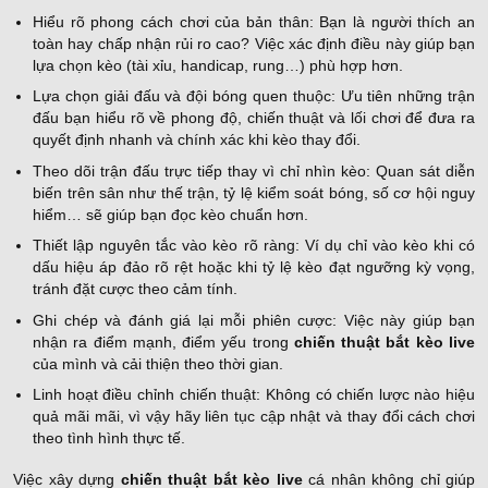
Hiểu rõ phong cách chơi của bản thân: Bạn là người thích an
toàn hay chấp nhận rủi ro cao? Việc xác định điều này giúp bạn
lựa chọn kèo (tài xỉu, handicap, rung…) phù hợp hơn.
Lựa chọn giải đấu và đội bóng quen thuộc: Ưu tiên những trận
đấu bạn hiểu rõ về phong độ, chiến thuật và lối chơi để đưa ra
quyết định nhanh và chính xác khi kèo thay đổi.
Theo dõi trận đấu trực tiếp thay vì chỉ nhìn kèo: Quan sát diễn
biến trên sân như thế trận, tỷ lệ kiểm soát bóng, số cơ hội nguy
hiểm… sẽ giúp bạn đọc kèo chuẩn hơn.
Thiết lập nguyên tắc vào kèo rõ ràng: Ví dụ chỉ vào kèo khi có
dấu hiệu áp đảo rõ rệt hoặc khi tỷ lệ kèo đạt ngưỡng kỳ vọng,
tránh đặt cược theo cảm tính.
Ghi chép và đánh giá lại mỗi phiên cược: Việc này giúp bạn
nhận ra điểm mạnh, điểm yếu trong
chiến thuật bắt kèo live
của mình và cải thiện theo thời gian.
Linh hoạt điều chỉnh chiến thuật: Không có chiến lược nào hiệu
quả mãi mãi, vì vậy hãy liên tục cập nhật và thay đổi cách chơi
theo tình hình thực tế.
Việc xây dựng
chiến thuật bắt kèo live
cá nhân không chỉ giúp