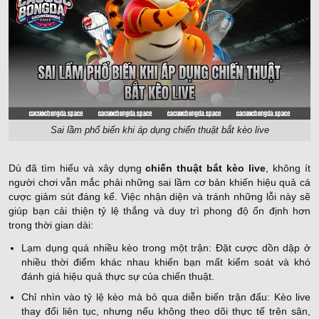
Sai lầm phổ biến khi áp dụng chiến thuật bắt kèo live
Dù đã tìm hiểu và xây dựng
chiến thuật bắt kèo live
, không ít
người chơi vẫn mắc phải những sai lầm cơ bản khiến hiệu quả cá
cược giảm sút đáng kể. Việc nhận diện và tránh những lỗi này sẽ
giúp bạn cải thiện tỷ lệ thắng và duy trì phong độ ổn định hơn
trong thời gian dài:
Lạm dụng quá nhiều kèo trong một trận: Đặt cược dồn dập ở
nhiều thời điểm khác nhau khiến bạn mất kiểm soát và khó
đánh giá hiệu quả thực sự của chiến thuật.
Chỉ nhìn vào tỷ lệ kèo mà bỏ qua diễn biến trận đấu: Kèo live
thay đổi liên tục, nhưng nếu không theo dõi thực tế trên sân,